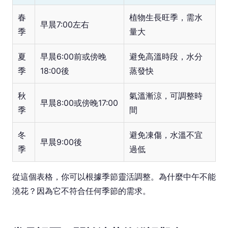
春
植物生長旺季，需水
早晨7:00左右
季
量大
夏
早晨6:00前或傍晚
避免高溫時段，水分
季
18:00後
蒸發快
秋
氣溫漸涼，可調整時
早晨8:00或傍晚17:00
季
間
冬
避免凍傷，水溫不宜
早晨9:00後
季
過低
從這個表格，你可以根據季節靈活調整。為什麼中午不能
澆花？因為它不符合任何季節的需求。