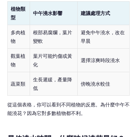
植物類
中午澆水影響
建議處理方式
型
多肉植
根部易腐爛，葉片
避免中午澆水，改在
物
變軟
早晨
觀葉植
葉片可能灼傷或黃
選擇涼爽時段澆水
物
化
生長遲緩，產量降
蔬菜類
傍晚澆水較佳
低
從這個表格，你可以看到不同植物的反應。為什麼中午不
能澆花？因為它對多數植物都不利。