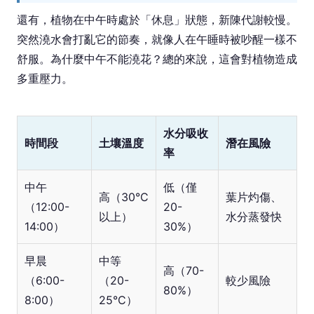
還有，植物在中午時處於「休息」狀態，新陳代謝較慢。
突然澆水會打亂它的節奏，就像人在午睡時被吵醒一樣不
舒服。為什麼中午不能澆花？總的來說，這會對植物造成
多重壓力。
水分吸收
時間段
土壤溫度
潛在風險
率
中午
低（僅
高（30°C
葉片灼傷、
（12:00-
20-
以上）
水分蒸發快
14:00）
30%）
早晨
中等
高（70-
（6:00-
（20-
較少風險
80%）
8:00）
25°C）