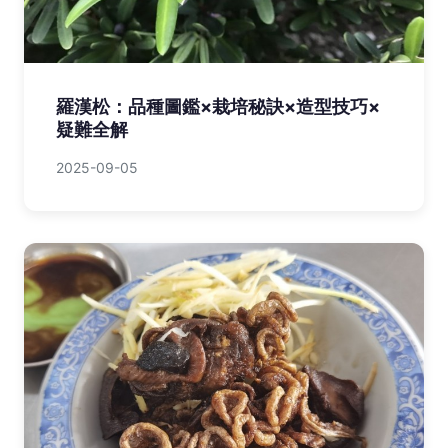
羅漢松：品種圖鑑×栽培秘訣×造型技巧×
疑難全解
2025-09-05