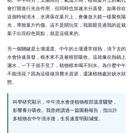
制。中午時分，太陽高照，氣溫升高，植物葉片上的氣孔
會打開進行光合作用，但同時也加速水分蒸發。如果你在
這個時候澆水，水滴落在葉片上，會像放大鏡一樣聚焦陽
光，導致葉片灼傷。這不是開玩笑，我親眼見過我的盆栽
葉子出現棕色斑點，就是這樣來的。
另一個關鍵是土壤溫度。中午的土壤通常很熱，澆下去的
水會快速蒸發，根本來不及被根部吸收。這就像在熱鍋上
灑水，一下子就不見了，植物根本喝不到水。為什麼中午
不能澆花？因為這樣做浪費水資源，還讓植物處於缺水狀
態。
科學研究顯示，中午澆水會使植物根部溫度驟變，
影響養分吸收。我曾經讀過一篇園藝報告，指出許
多植物在中午澆水後，生長速度明顯減慢。