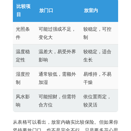
比较项
放门口
放室内
目
光照条
可能过强或不足，
较稳定，可控
件
变化大
制
温度稳
温差大，易受外界
较稳定，适合
定性
影响
生长
湿度控
通常较低，需额外
易维持，不易
制
加湿
干燥
风水影
可能招财，但需符
依位置而定，
响
合方位
较灵活
从表格可以看出，放室内确实比较保险。但如果你
坚持要放门口，也不是完全不行，只是要多花心思