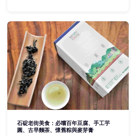
石碇老街美食：必嚐百年豆腐、手工芋
圓、古早麵茶、懷舊粽與麥芽膏