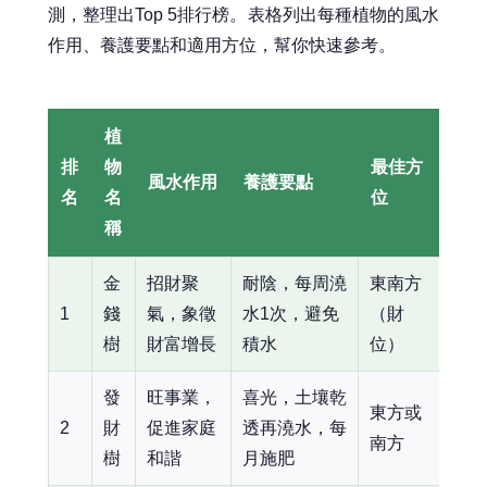
測，整理出Top 5排行榜。表格列出每種植物的風水
作用、養護要點和適用方位，幫你快速參考。
植
排
物
最佳方
風水作用
養護要點
名
名
位
稱
金
招財聚
耐陰，每周澆
東南方
1
錢
氣，象徵
水1次，避免
（財
樹
財富增長
積水
位）
發
旺事業，
喜光，土壤乾
東方或
2
財
促進家庭
透再澆水，每
南方
樹
和諧
月施肥