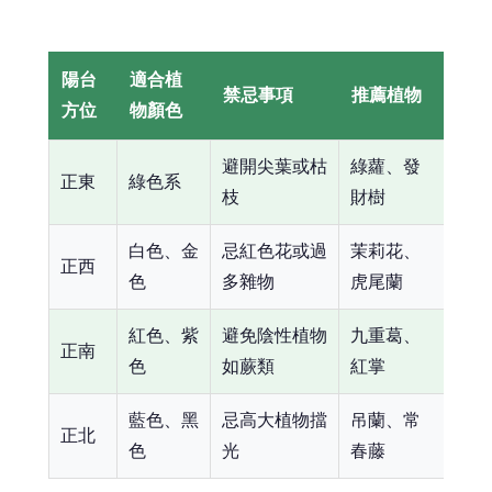
陽台
適合植
禁忌事項
推薦植物
方位
物顏色
避開尖葉或枯
綠蘿、發
正東
綠色系
枝
財樹
白色、金
忌紅色花或過
茉莉花、
正西
色
多雜物
虎尾蘭
紅色、紫
避免陰性植物
九重葛、
正南
色
如蕨類
紅掌
藍色、黑
忌高大植物擋
吊蘭、常
正北
色
光
春藤