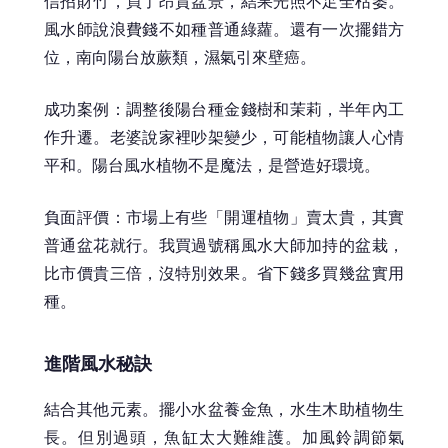
信招財竹，買了昂貴盆景，結果光照不足全枯萎。
風水師說浪費錢不如種普通綠蘿。還有一次擺錯方
位，南向陽台放蕨類，濕氣引來壁癌。
成功案例：調整後陽台種金錢樹和茉莉，半年內工
作升遷。老婆說家裡吵架變少，可能植物讓人心情
平和。陽台風水植物不是魔法，是營造好環境。
負面評價：市場上有些「開運植物」賣太貴，其實
普通盆花就行。我買過號稱風水大師加持的盆栽，
比市價貴三倍，沒特別效果。省下錢多買幾盆實用
種。
進階風水秘訣
結合其他元素。擺小水盆養金魚，水生木助植物生
長。但別過頭，魚缸太大難維護。加風鈴調節氣