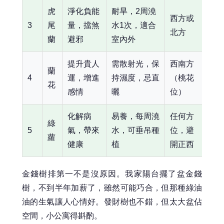
虎
淨化負能
耐旱，2周澆
西方或
3
尾
量，擋煞
水1次，適合
北方
蘭
避邪
室內外
提升貴人
需散射光，保
西南方
蘭
4
運，增進
持濕度，忌直
（桃花
花
感情
曬
位）
化解病
易養，每周澆
任何方
綠
5
氣，帶來
水，可垂吊種
位，避
蘿
健康
植
開正西
金錢樹排第一不是沒原因。我家陽台擺了盆金錢
樹，不到半年加薪了，雖然可能巧合，但那種綠油
油的生氣讓人心情好。發財樹也不錯，但太大盆佔
空間，小公寓得斟酌。