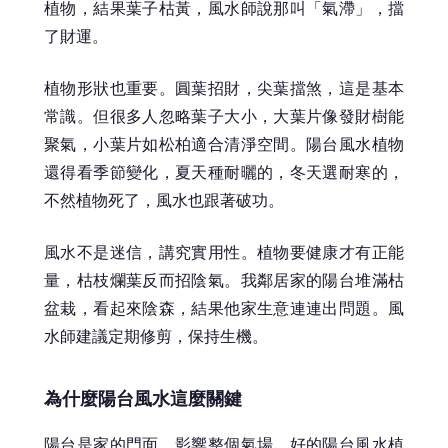
植物，結果葉子枯黃，風水師說那叫「氣滯」，擋
了財運。
植物形狀也重要。圓葉招財，尖葉擋煞，這是基本
常識。但很多人忽略葉子大小，大葉片像發財樹能
聚氣，小葉片如松柏適合清淨空間。陽台風水植物
還得看季節變化，夏天種耐曬的，冬天選耐寒的，
不然植物死了，風水也跟著破功。
風水不是迷信，講究實用性。植物要健康才有正能
量，枯枝爛葉反而招陰氣。我鄰居家的陽台堆滿枯
盆栽，看起來陰森，結果他家生意連連出問題。風
水師建議定期修剪，保持生機。
為什麼陽台風水這麼關鍵
陽台是家的門面，影響整個氣場。好的陽台風水植