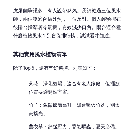
虎尾蘭爭議多，有人說帶煞氣。我請教過三位風水
師，兩位說適合擋外煞，一位反對。個人經驗擺在
後陽台擋鄰居冷氣機，有效減少口角。陽台適合種
什麼植物風水？別盲從排行榜，試試看才知道。
其他實用風水植物清單
除了Top 5，還有些好選擇。列表如下：
菊花：淨化氣場，適合有老人家庭，但擺放
位置要避開臥室窗。
竹子：象徵節節高升，陽台種矮竹盆，別太
高擋光。
薰衣草：舒緩壓力，香氣驅蟲，夏天必備。