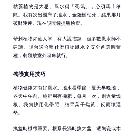
枯萎植物是大忌。風水稱「死氣」，必須馬上移
除。我有次出國忘了澆水，金錢樹枯死，結果那月
破財連連。現在設鬧鐘提醒檢查。
帶刺植物如仙人掌，有人說擋煞，但多數風水師不
建議。陽台適合種什麼植物風水？安全首選圓葉
種，刺類放室外牆角就行。
養護實用技巧
植物健康才有好風水。澆水看季節：夏天早晚澆，
冬天中午前。施肥用有機肥，每月一次，別過量燒
根。我貪快用化學肥，結果葉子焦黃，反而壞運
勢。
換盆時機很重要。根系長滿時換大盆，選陶瓷或木