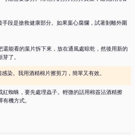
後手段是搶救健康部分。如果葉心腐爛，試著剝離外圍
把還能看的葉片拆下來，放在通風處晾乾，然後用新的
新芽了。
菌感染。我用酒精棉片擦剪刀，簡單又有效。
或紅蜘蛛，要先處理蟲子。輕微的話用棉簽沾酒精擦
擇有機方式。