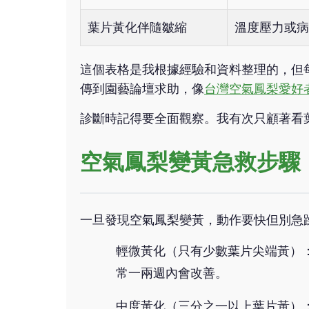
葉片黃化伴隨皺縮
溫度壓力或病
這個表格是我根據經驗和資料整理的，但
傳到園藝論壇求助，像
台灣空氣鳳梨愛好
診斷時記得要全面觀察。我有次只顧著看
空氣鳳梨變黃急救步驟
一旦發現空氣鳳梨變黃，動作要快但別急
輕微黃化（只有少數葉片尖端黃）
常一兩週內會改善。
中度黃化（三分之一以上葉片黃）