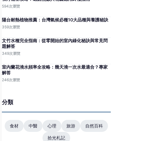
594次瀏覽
陽台耐熱植物推薦：台灣氣候必種10大品種與養護秘訣
359次瀏覽
文竹水種完全指南：從零開始的室內綠化秘訣與常見問
題解答
349次瀏覽
室內蘭花澆水頻率全攻略：幾天澆一次水最適合？專家
解答
246次瀏覽
分類
食材
中醫
心理
旅游
自然百科
拾光札記