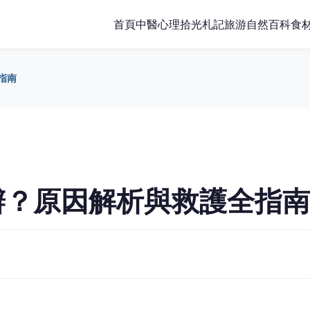
首頁
中醫
心理
拾光札記
旅游
自然百科
食
指南
辦？原因解析與救護全指南