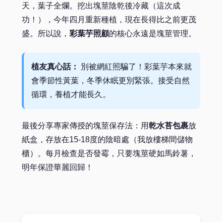
天，葉子全爛。挖出塊莖陰乾後冷藏（這次成
功！），今年四月重新種植，現在長得比之前更茂
盛。所以說，
彩葉芋照顧
的核心永遠是塊莖管理。
植友真心話：
別被網紅照騙了！彩葉芋本來就
會季節性黃葉，冬季休眠更別緊張。接受自然
循環，養植才能長久。
最後分享專家傳授的塊莖保存法：用
乾水苔包裹
放
紙盒，存放在15-18度的陰暗處（我放樓梯間儲物
櫃）。每月檢查是否發霉，只要塊莖硬如馬鈴薯，
明年保證華麗回歸！