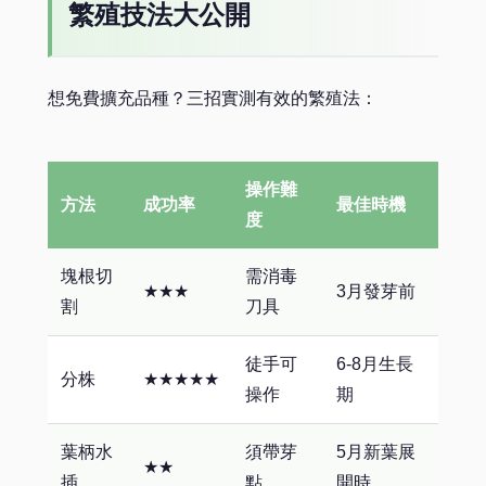
繁殖技法大公開
想免費擴充品種？三招實測有效的繁殖法：
操作難
方法
成功率
最佳時機
度
塊根切
需消毒
★★★
3月發芽前
割
刀具
徒手可
6-8月生長
分株
★★★★★
操作
期
葉柄水
須帶芽
5月新葉展
★★
插
點
開時