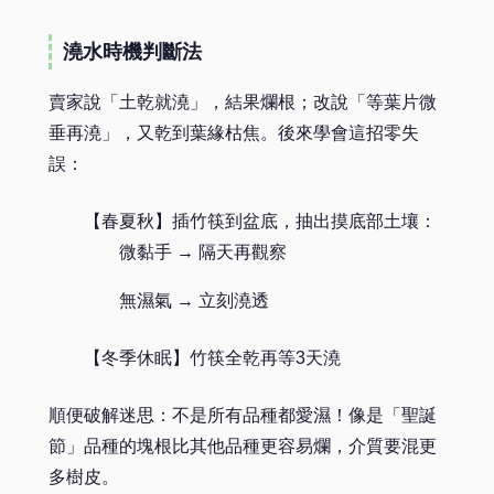
澆水時機判斷法
賣家說「土乾就澆」，結果爛根；改說「等葉片微
垂再澆」，又乾到葉緣枯焦。後來學會這招零失
誤：
【春夏秋】插竹筷到盆底，抽出摸底部土壤：
微黏手 → 隔天再觀察
無濕氣 → 立刻澆透
【冬季休眠】竹筷全乾再等3天澆
順便破解迷思：不是所有品種都愛濕！像是「聖誕
節」品種的塊根比其他品種更容易爛，介質要混更
多樹皮。