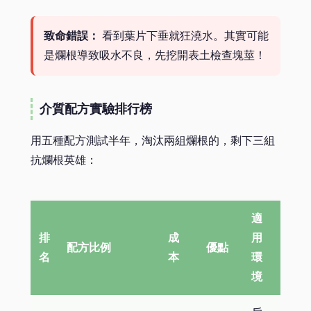
致命錯誤：
看到葉片下垂就狂澆水。其實可能
是爛根導致吸水不良，先挖開表土檢查塊莖！
介質配方實驗排行榜
用五種配方測試半年，淘汰兩組爛根的，剩下三組
抗爛根英雄：
適
排
成
用
配方比例
優點
名
本
環
境