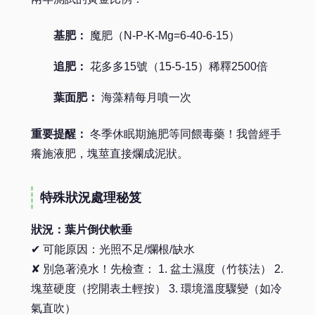
基肥：
魔肥（N-P-K-Mg=6-40-6-15）
追肥：
花多多15號（15-5-15）稀釋2500倍
葉面肥：
海藻精每月噴一次
重要提醒：
冬季休眠期施肥等同餵毒藥！我曾經手
癢施液肥，塊莖直接爛成泥狀。
特殊狀況處理秘笈
狀況：葉片倒伏軟垂
✔ 可能原因：光照不足/爛根/缺水
✘ 別急著澆水！先檢查： 1. 盆土濕度（竹筷法） 2.
塊莖硬度（挖開表土輕按） 3. 環境溫度驟變（如冷
氣直吹）