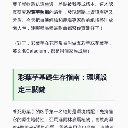
葉子就軟趴趴還焦邊，差點被我養成標本。這才認
真研究
彩葉芋照顧
的眉角，發現網路上資訊零碎又
矛盾。今天把血淚經驗和農場專家教的絕招整理成
懶人包，連哪種品種最耐命都幫你實測好了！
（對了，彩葉芋在花市常被叫做五彩芋或花葉芋，
英文名Caladium，都是同個家族成員）
彩葉芋基礎生存指南：環境設
定三關鍵
養死彩葉芋的凶手第一名絕對是環境錯配！先搞懂
它的原生地特性：亞馬遜雨林底層植物，喜歡高濕
度+散射光+透氣介質。我後來用這組參數，連號稱