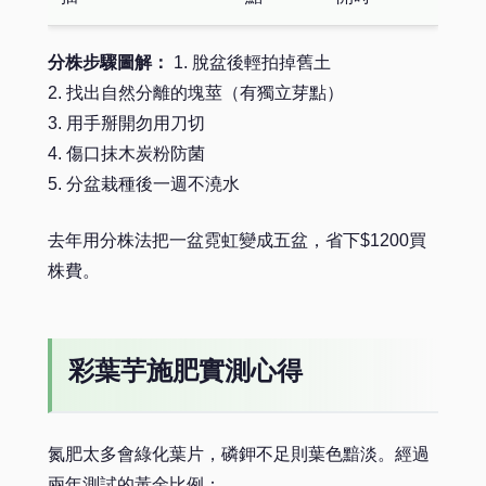
分株步驟圖解：
1. 脫盆後輕拍掉舊土
2. 找出自然分離的塊莖（有獨立芽點）
3. 用手掰開勿用刀切
4. 傷口抹木炭粉防菌
5. 分盆栽種後一週不澆水
去年用分株法把一盆霓虹變成五盆，省下$1200買
株費。
彩葉芋施肥實測心得
氮肥太多會綠化葉片，磷鉀不足則葉色黯淡。經過
兩年測試的黃金比例：