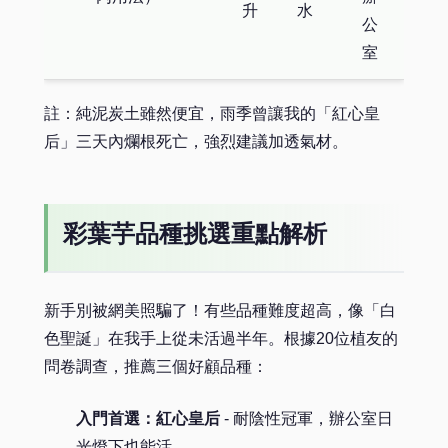
升
水
公
室
註：純泥炭土雖然便宜，雨季曾讓我的「紅心皇
后」三天內爛根死亡，強烈建議加透氣材。
彩葉芋品種挑選重點解析
新手別被網美照騙了！有些品種難度超高，像「白
色聖誕」在我手上從未活過半年。根據20位植友的
問卷調查，推薦三個好顧品種：
入門首選：紅心皇后
- 耐陰性冠軍，辦公室日
光燈下也能活