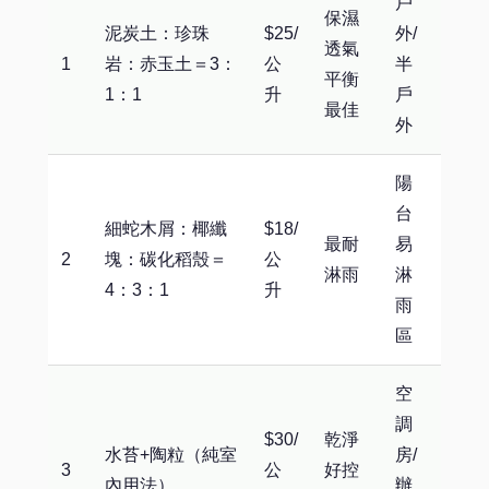
戶
保濕
泥炭土：珍珠
$25/
外/
透氣
1
岩：赤玉土＝3：
公
半
平衡
1：1
升
戶
最佳
外
陽
台
細蛇木屑：椰纖
$18/
最耐
易
2
塊：碳化稻殼＝
公
淋雨
淋
4：3：1
升
雨
區
空
調
$30/
乾淨
水苔+陶粒（純室
房/
3
公
好控
內用法）
辦