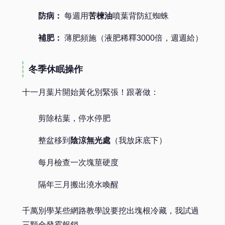
防病：
每週用
苦楝油
噴葉背防紅蜘蛛
補肥：
薄肥頻施（液肥稀釋3000倍，週週給）
冬季休眠操作
十一月葉片開始黃化別緊張！跟著做：
剪除枯葉，停水停肥
整盆移到
陰涼無光處
（我放床底下）
每月檢查一次塊莖硬度
隔年三月搬出澆水喚醒
千萬別學某些網路教學說要挖出塊根冷藏，我試過
三顆全發霉報銷。