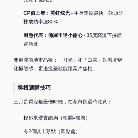
CP值王者：霓虹炫光
- 生長速度最快，砍頭分
株成功率達80%
耐熱代表：佛羅里達小甜心
- 35度高溫下持續
冒新葉
要避開的地雷品種：「月光」和「白雪」對濕度變
化極敏感，窗邊溫差就能讓葉片焦枯。
塊根選購技巧
三月是買塊根最佳時機，在花市挑選時注意：
捏起來硬實飽滿（軟爛=腐壞）
有2個以上芽點（凹點處）