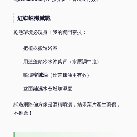
紅蜘蛛殲滅戰
乾熱環境必現身！我的獨門密技：
把植株搬進浴室
用蓮蓬頭冷水沖葉背（水壓調中強）
噴灑
窄域油
（比苦楝油更有效）
盆面鋪濕水苔增加濕度
試過網路偏方像是酒精噴灑，結果葉片產生藥傷，
不推薦！