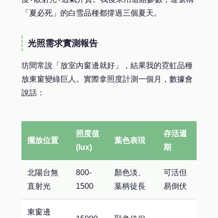
「夏必死」的白雪品種都撐過三個夏天。
光照需求實測報告
坊間常說「放室內窗邊就好」，結果我的霓虹品種
放東窗變綠巨人。實際拿照度計測一個月，數據會
說話：
照度值
存活週
擺放位置
葉色表現
(lux)
期
北陽台無
800-
顏色淡、
可活但
直射光
1500
葉柄徒長
易倒伏
東窗邊