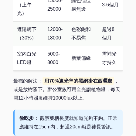
15000-
顯色佳但
（上午
3-6個月
25000
易焦邊
光）
遮陽網下
12000-
色彩飽和
超過8
（30%）
18000
不易焦
個月
室內白光
5000-
需補光
新葉偏綠
LED燈
8000
才持久
最穩的解法：
用70%遮光率的黑網掛在西曬處
，
或是放樹蔭下。辦公室族可用全光譜植物燈，每天
開12小時照度維持10000lux以上。
偷吃步：
觀察葉柄長度就知道光夠不夠。正常
應維持在15cm內，超過20cm就是徒長警訊。