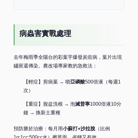
病蟲害實戰處理
去年梅雨季全陽台的彩葉芋爆發炭疽病，葉片出現
鏽斑還傳染。農改場專家教的急救法：
【輕症】剪病葉 → 噴
亞磷酸
500倍液（每週1
次）
【重症】脫盆洗根 → 泡
滅普寧
1000倍液10分
鐘 → 換新土重種
預防勝於治療：每月用
小蘇打+沙拉脫
（比例
1g:1cc:500cc水）擦葉面，省錢又有效。