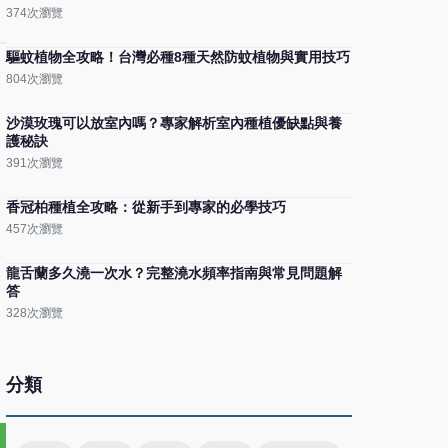
374次瀏覽
驅蚊植物全攻略！台灣必種8種天然防蚊植物與實用技巧
804次瀏覽
沙漠玫瑰可以放室內嗎？專家解析室內種植優缺點與養
護秘訣
391次瀏覽
香冠柏種植全攻略：從新手到專家的必學技巧
457次瀏覽
龍舌蘭多久澆一次水？完整澆水頻率指南與常見問題解
答
328次瀏覽
分類