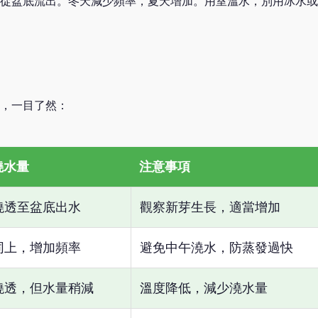
從盆底流出。冬天減少頻率，夏天增加。用室溫水，別用冰水或
，一目了然：
澆水量
注意事項
澆透至盆底出水
觀察新芽生長，適當增加
同上，增加頻率
避免中午澆水，防蒸發過快
澆透，但水量稍減
溫度降低，減少澆水量