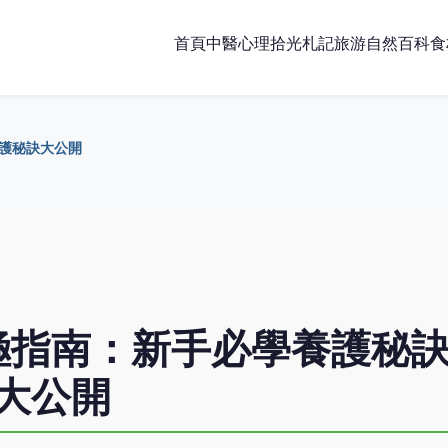
首頁
中醫
心理
拾光札記
旅游
自然百科
食
護秘訣大公開
極指南：新手必學養護秘
大公開