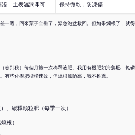
輕澆，土表濕潤即可
保持微乾，防凍傷
差一週，回來葉子全垂了，緊急泡盆救回。但如果爛根了，就得
（春到秋）每個月施一次稀釋液肥。我用有機肥如海藻肥，氮磷
斑變淡。有些化學肥標榜速效，但燒根風險高，我不推薦。
度）、緩釋顆粒肥（每季一次）
易燒根）