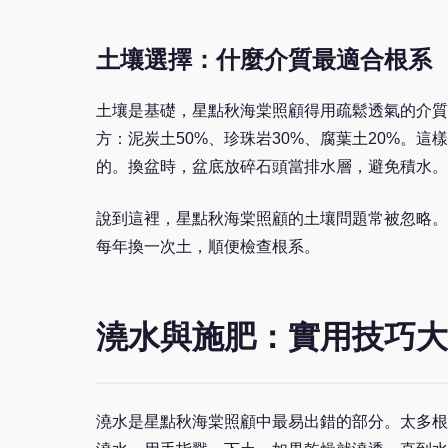
土壤選擇：什麼介質最適合根系
土壤是基礎，星點秋海棠照顧得用疏鬆透氣的介質
方：泥炭土50%、珍珠岩30%、腐葉土20%。
的。換盆時，盆底放碎石頭當排水層，避免積水。
說到這裡，星點秋海棠照顧的土壤問題常被忽略。
每年換一次土，順便檢查根系。
澆水與施肥：實用技巧大
澆水是星點秋海棠照顧中最易出錯的部分。太多根