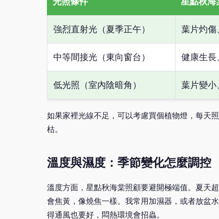
光照條件
星點秋海
強烈直射光（夏季正午）
葉片灼傷
中等間接光（東向窗台）
健康生長
低光照（室內陰暗角）
葉片變小
如果家裡光線不足，可以考慮買個植物燈，每天照
枯。
溫度與濕度：季節變化怎麼調控
溫度方面，星點秋海棠照顧要避開極端值。夏天超
會焦黃，像燒焦一樣。我常用加濕器，或者放盆水
得通風也要好，悶熱環境會招蟲。