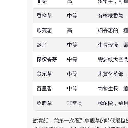
韭菜
高
多年生，可
香蜂草
中等
有檸檬香氣
蝦夷蔥
高
細香蔥的一
歐芹
中等
生長較慢，
檸檬香茅
中等
需要較大空
鼠尾草
中等
木質化莖部
百里香
中等
匍匐生長，
魚腥草
非常高
極耐陰，藥
說實話，我第一次看到魚腥草的時候還挺