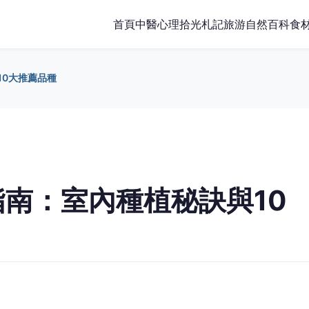
首頁
中醫
心理
拾光札記
旅游
自然百科
食
10大推薦品種
南：室內種植秘訣與10