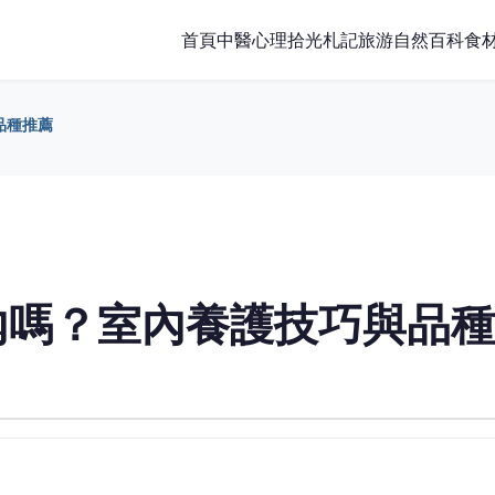
首頁
中醫
心理
拾光札記
旅游
自然百科
食
品種推薦
內嗎？室內養護技巧與品種