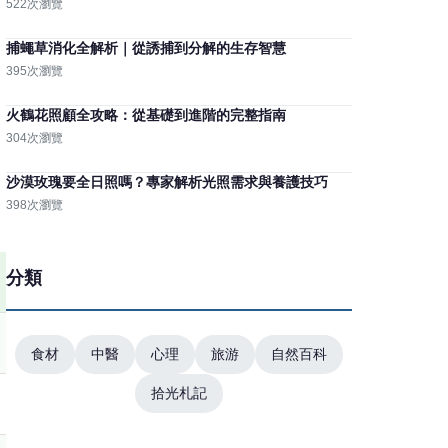
522次瀏覽
捕蠅草消化全解析｜從誘捕到分解的生存智慧
395次瀏覽
火鶴花照顧全攻略：從基礎到進階的完整指南
304次瀏覽
沙漠玫瑰要全日照嗎？專家解析光照需求與養護技巧
398次瀏覽
分類
食材
中醫
心理
旅游
自然百科
拾光札記