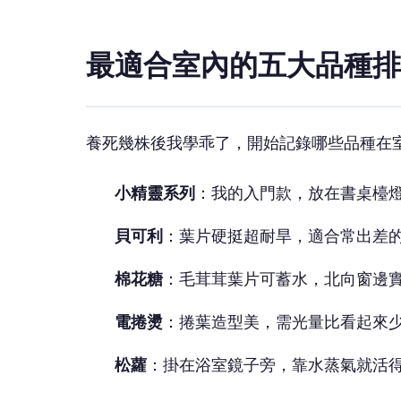
最適合室內的五大品種排
養死幾株後我學乖了，開始記錄哪些品種在
小精靈系列
：我的入門款，放在書桌檯
貝可利
：葉片硬挺超耐旱，適合常出差
棉花糖
：毛茸茸葉片可蓄水，北向窗邊
電捲燙
：捲葉造型美，需光量比看起來
松蘿
：掛在浴室鏡子旁，靠水蒸氣就活