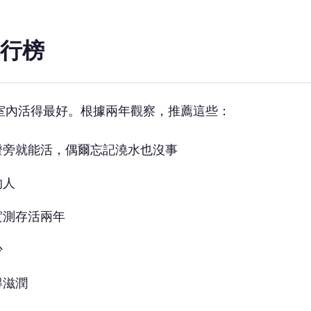
行榜
室內活得最好。根據兩年觀察，推薦這些：
燈旁就能活，偶爾忘記澆水也沒事
的人
實測存活兩年
少
得滋潤