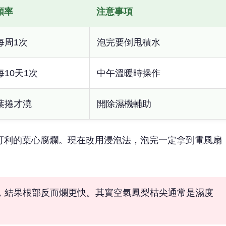
頻率
注意事項
每周1次
泡完要倒甩積水
每10天1次
中午溫暖時操作
葉捲才澆
開除濕機輔助
可利的葉心腐爛。現在改用浸泡法，泡完一定拿到電風扇
，結果根部反而爛更快。其實空氣鳳梨枯尖通常是濕度