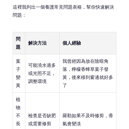
這裡我列出一個養護常見問題表格，幫你快速解決
問題：
問
解決方法
個人經驗
題
葉
我曾經因為放在陰暗角
可能澆水過多
子
落，檸檬香蜂草葉子發
或光照不足，
變
黃，後來移到窗邊就好多
調整環境
黃
了
植
物
不
檢查是否缺肥
羅勒如果不及時修剪，香
長
或需要修剪
氣會變淡