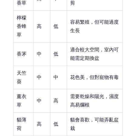
香草
剪
檸檬
容易繁殖，但可能過度
香蜂
高
低
生長
草
適合較大空間，室內可
香茅
中
低
能需定期換盆
天竺
中
中
花色美，但對寵物有毒
葵
薰衣
需要乾燥和陽光，濕度
中
高
草
高易爛根
貓薄
貓會喜歡，可能弄亂盆
高
低
荷
栽