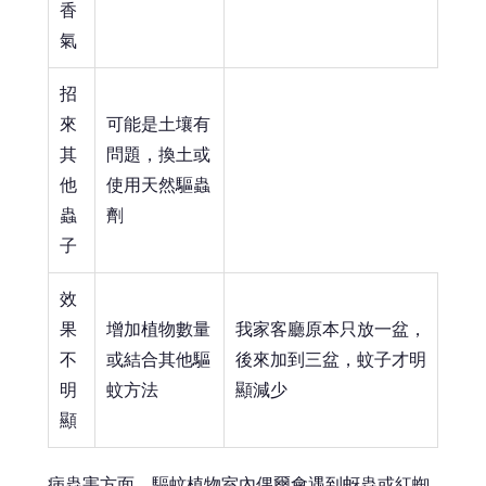
香
氣
招
來
可能是土壤有
其
問題，換土或
他
使用天然驅蟲
蟲
劑
子
效
果
增加植物數量
我家客廳原本只放一盆，
不
或結合其他驅
後來加到三盆，蚊子才明
明
蚊方法
顯減少
顯
病蟲害方面，驅蚊植物室內偶爾會遇到蚜蟲或紅蜘