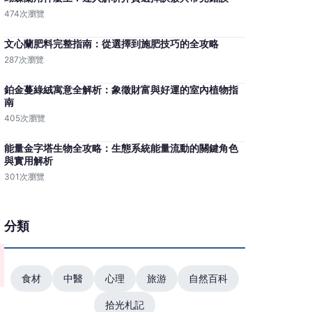
474次瀏覽
文心蘭肥料完整指南：從選擇到施肥技巧的全攻略
287次瀏覽
鉑金蔓綠絨寓意全解析：象徵財富與好運的室內植物指
南
405次瀏覽
能量金字塔生物全攻略：生態系統能量流動的關鍵角色
與實用解析
301次瀏覽
分類
食材
中醫
心理
旅游
自然百科
拾光札記