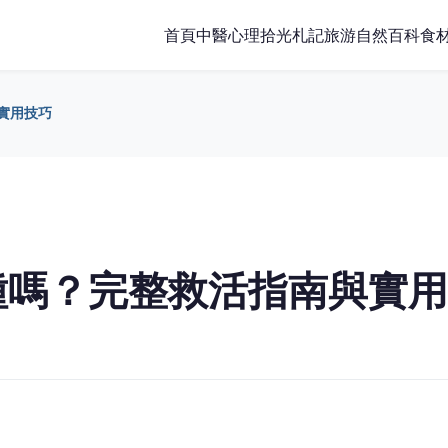
首頁
中醫
心理
拾光札記
旅游
自然百科
食
實用技巧
種嗎？完整救活指南與實用