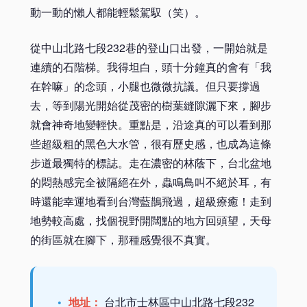
動一動的懶人都能輕鬆駕馭（笑）。
從中山北路七段232巷的登山口出發，一開始就是
連續的石階梯。我得坦白，頭十分鐘真的會有「我
在幹嘛」的念頭，小腿也微微抗議。但只要撐過
去，等到陽光開始從茂密的樹葉縫隙灑下來，腳步
就會神奇地變輕快。重點是，沿途真的可以看到那
些超級粗的黑色大水管，很有歷史感，也成為這條
步道最獨特的標誌。走在濃密的林蔭下，台北盆地
的悶熱感完全被隔絕在外，蟲鳴鳥叫不絕於耳，有
時還能幸運地看到台灣藍鵲飛過，超級療癒！走到
地勢較高處，找個視野開闊點的地方回頭望，天母
的街區就在腳下，那種感覺很不真實。
地址：
台北市士林區中山北路七段232