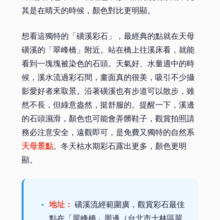
其是在晴天的時候，顏色對比更明顯。
想看這獨特的「磺溪彩石」，最經典的點就在天母
磺溪的「翠峰橋」附近。站在橋上往溪床看，就能
看到一塊塊被染色的石頭。天氣好、水量適中的時
候，溪水流過彩石間，畫面真的很美，吸引不少攝
影愛好者來取景。沿著磺溪也有步道可以散步，雖
然不長，但綠意盎然，挺舒服的。提醒一下，溪邊
的石頭濕滑，顏色也可能會弄髒鞋子，觀賞拍照請
務必注意安全，遠觀即可，是免費又獨特的自然系
天母景點
。冬天枯水期彩石露出更多，顏色更明
顯。
地址：
磺溪流經範圍廣，觀賞彩石最佳
點在「翠峰橋」周邊（台北市士林區翠