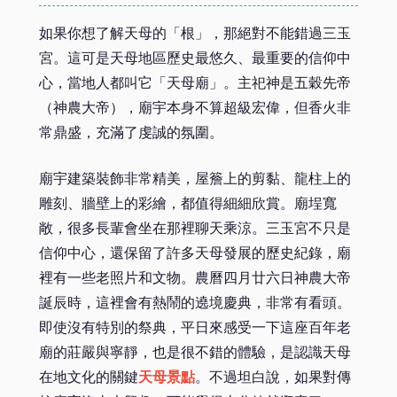
如果你想了解天母的「根」，那絕對不能錯過三玉
宮。這可是天母地區歷史最悠久、最重要的信仰中
心，當地人都叫它「天母廟」。主祀神是五穀先帝
（神農大帝），廟宇本身不算超級宏偉，但香火非
常鼎盛，充滿了虔誠的氛圍。
廟宇建築裝飾非常精美，屋簷上的剪黏、龍柱上的
雕刻、牆壁上的彩繪，都值得細細欣賞。廟埕寬
敞，很多長輩會坐在那裡聊天乘涼。三玉宮不只是
信仰中心，還保留了許多天母發展的歷史紀錄，廟
裡有一些老照片和文物。農曆四月廿六日神農大帝
誕辰時，這裡會有熱鬧的遶境慶典，非常有看頭。
即使沒有特別的祭典，平日來感受一下這座百年老
廟的莊嚴與寧靜，也是很不錯的體驗，是認識天母
在地文化的關鍵
天母景點
。不過坦白說，如果對傳