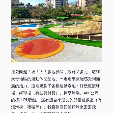
這公園超！級！大！腹地廣闊，設施又多元，堪稱
天母地區的運動休閒聖地。一走進來就能感受到滿
滿的活力。這裡規劃了各種運動場地：好幾座籃球
場、網球場（有些要付費）、棒壘球場、400公尺
的標準PU跑道，還有適合小朋友的兒童遊戲區（有
溜滑梯、鞦韆等）。我喜歡假日帶顆球來丟丟飛