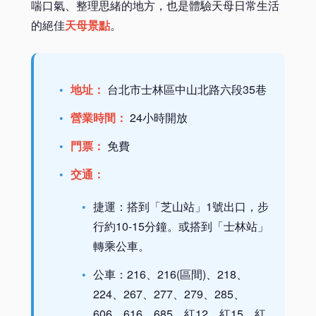
喘口氣、整理思緒的地方，也是體驗天母日常生活
的絕佳
天母景點
。
地址：
台北市士林區中山北路六段35巷
營業時間：
24小時開放
門票：
免費
交通：
捷運：搭到「芝山站」1號出口，步
行約10-15分鐘。或搭到「士林站」
轉乘公車。
公車：216、216(區間)、218、
224、267、277、279、285、
606、616、685、紅12、紅15、紅