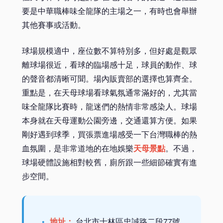
要是中華職棒味全龍隊的主場之一，有時也會舉辦
其他賽事或活動。
球場規模適中，座位數不算特別多，但好處是觀眾
離球場很近，看球的臨場感十足，球員的動作、球
的聲音都清晰可聞。場內販賣部的選擇也算齊全。
重點是，在天母球場看球氣氛通常滿好的，尤其當
味全龍隊比賽時，龍迷們的熱情非常感染人。球場
本身就在天母運動公園旁邊，交通還算方便。如果
剛好遇到球季，買張票進場感受一下台灣職棒的熱
血氛圍，是非常道地的在地娛樂
天母景點
。不過，
球場硬體設施相對較舊，廁所跟一些細節確實有進
步空間。
地址：
台北市士林區忠誠路二段77號