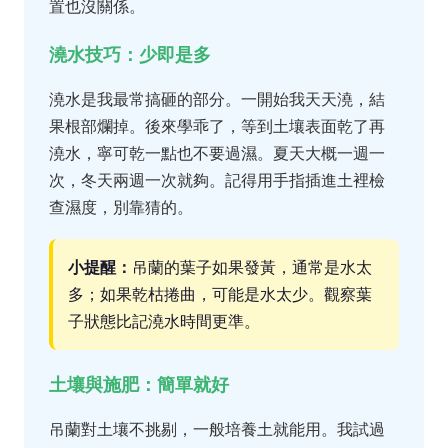
置也沒關係。
澆水技巧：少即是多
澆水是我最常搞砸的部分。一開始我天天澆，結
果根部爛掉。後來學乖了，等到土壤表面乾了再
澆水，寧可乾一點也不要過濕。夏天大概一週一
次，冬天兩週一次就夠。記得用手指插進土裡檢
查濕度，別靠猜的。
小提醒：
吊蘭的葉子如果發黃，通常是水太
多；如果乾枯捲曲，可能是水太少。觀察葉
子狀態比記澆水時間更準。
土壤與施肥：簡單就好
吊蘭對土壤不挑剔，一般培養土就能用。我試過