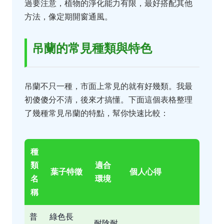
過要注意，植物的淨化能力有限，最好搭配其他
方法，像定期開窗通風。
吊蘭的常見種類與特色
吊蘭不只一種，市面上常見的就有好幾類。我最
初傻傻分不清，後來才搞懂。下面這個表格整理
了幾種常見吊蘭的特點，幫你快速比較：
種
類
適合
葉子特徵
個人心得
名
環境
稱
普
綠色長
耐陰耐