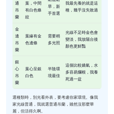
通
葉，中間
我最先養的就是這
旱，新
吊
有白色條
種，幾乎沒失敗過
手首選
蘭
紋
金
光線不足時金色會
邊
葉緣有金
需要稍
變淡，我放陽台後
吊
色邊條
多光照
顏色更鮮豔
蘭
銀
這個比較嬌氣，水
心
葉心呈銀
半陰環
多容易爛根，我養
吊
白色
境最佳
死過一盆
蘭
選種類時，別光看外表，要考慮你家環境。像我
家光線普通，我就選普通吊蘭，雖然沒那麼華
麗，但活得久啊。