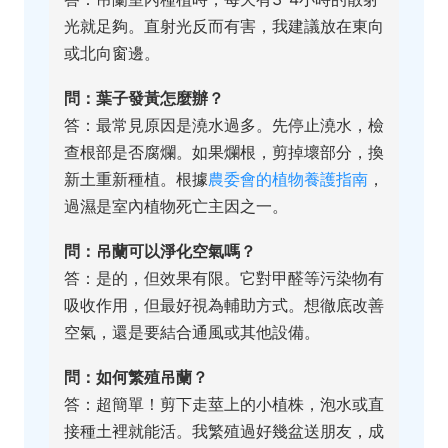
光就足夠。直射光反而有害，我建議放在東向
或北向窗邊。
問：葉子發黃怎麼辦？
答：最常見原因是澆水過多。先停止澆水，檢
查根部是否腐爛。如果爛根，剪掉壞部分，換
新土重新種植。根據
農委會的植物養護指南
，
過濕是室內植物死亡主因之一。
問：吊蘭可以淨化空氣嗎？
答：是的，但效果有限。它對甲醛等污染物有
吸收作用，但最好視為輔助方式。想徹底改善
空氣，還是要結合通風或其他設備。
問：如何繁殖吊蘭？
答：超簡單！剪下走莖上的小植株，泡水或直
接種土裡就能活。我繁殖過好幾盆送朋友，成