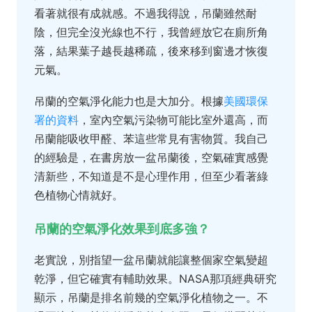
看著就很有成就感。不過我得說，吊蘭雖然耐
陰，但完全沒光線也不行，我曾經放它在廁所角
落，結果葉子越長越稀疏，後來移到窗邊才恢復
元氣。
吊蘭的空氣淨化能力也是大加分。根據
美國環保
署的資料
，室內空氣污染物可能比室外還高，而
吊蘭能吸收甲醛、苯這些常見有害物質。我自己
的經驗是，在書房放一盆吊蘭後，空氣確實感覺
清新些，不知道是不是心理作用，但至少看著綠
色植物心情就好。
吊蘭的空氣淨化效果到底多強？
老實說，別指望一盆吊蘭就能讓整個家空氣變超
乾淨，但它確實有輔助效果。NASA那項經典研究
顯示，吊蘭是排名前幾的空氣淨化植物之一。不