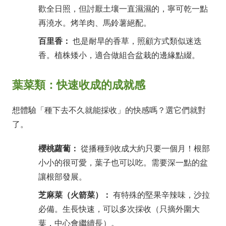
歡全日照，但討厭土壤一直濕濕的，寧可乾一點
再澆水。烤羊肉、馬鈴薯絕配。
百里香：
也是耐旱的香草，照顧方式類似迷迭
香。植株矮小，適合做組合盆栽的邊緣點綴。
葉菜類：快速收成的成就感
想體驗「種下去不久就能採收」的快感嗎？選它們就對
了。
櫻桃蘿蔔：
從播種到收成大約只要一個月！根部
小小的很可愛，葉子也可以吃。需要深一點的盆
讓根部發展。
芝麻菜（火箭菜）：
有特殊的堅果辛辣味，沙拉
必備。生長快速，可以多次採收（只摘外圍大
葉，中心會繼續長）。