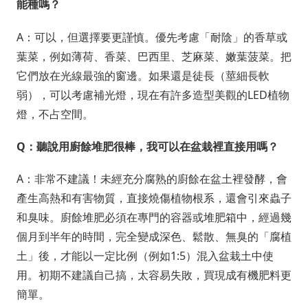
能種嗎？
A：可以，但選擇要更謹慎。優先考慮「耐陰」的香草或
葉菜，例如薄荷、香菜、巴西里、芝麻菜、嫩葉菠菜。把
它們放在光線最強的窗邊。如果還是徒長（莖細長軟
弱），可以考慮補光燈，現在有許多造型美觀的LED植物
燈，不占空間。
Q：聽說用廚餘堆肥很棒，我可以在盆栽裡直接用嗎？
A：非常不建議！未經充分腐熟的廚餘在盆土裡發酵，會
產生高熱和有害物質，直接燒傷植物根系，還會引來蟲子
和臭味。廚餘堆肥必須在專門的容器或堆肥箱中，經過幾
個月到半年的時間，完全變成深色、鬆散、無臭的「腐植
土」後，才能以一定比例（例如1:5）混入盆栽土中使
用。初期不建議自己搞，太容易失敗，買現成有機肥料更
簡單。