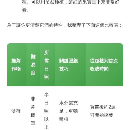
種。可以用吊盆種植，鮮紅的果實垂下來非常好
看。
為了讓你更清楚它們的特性，我整理了下面這個比較表：
所
難
推薦
需
關鍵照顧
從種植到首次
易
作物
日
技巧
收成時間
度
照
半
非
日
水分需充
常
買苗後約2週
薄荷
照
足，單獨
簡
可開始採葉
以
種植
單
上