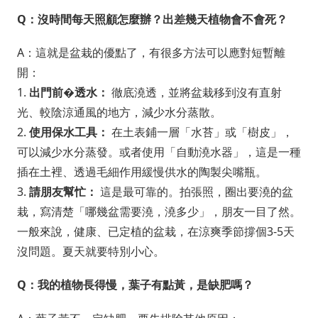
Q：沒時間每天照顧怎麼辦？出差幾天植物會不會死？
A：這就是盆栽的優點了，有很多方法可以應對短暫離
開：
1.
出門前�透水：
徹底澆透，並將盆栽移到沒有直射
光、較陰涼通風的地方，減少水分蒸散。
2.
使用保水工具：
在土表鋪一層「水苔」或「樹皮」，
可以減少水分蒸發。或者使用「自動澆水器」，這是一種
插在土裡、透過毛細作用緩慢供水的陶製尖嘴瓶。
3.
請朋友幫忙：
這是最可靠的。拍張照，圈出要澆的盆
栽，寫清楚「哪幾盆需要澆，澆多少」，朋友一目了然。
一般來說，健康、已定植的盆栽，在涼爽季節撐個3-5天
沒問題。夏天就要特別小心。
Q：我的植物長得慢，葉子有點黃，是缺肥嗎？