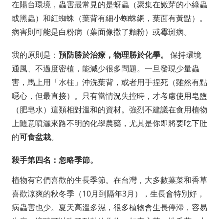
在陽台環境，蟲害最常見的是蚜蟲（聚集在嫩芽的小綠蟲
或黑蟲）和紅蜘蛛（葉背有細小蜘蛛網，葉面有黃點）。
病害則可能是白粉病（葉面像撒了麵粉）或霉斑病。
我的原則是：
預防勝於治療，物理勝於化學。
保持環境
通風、不過度密植，能減少很多問題。一旦發現少量蟲
害，馬上用「水柱」沖洗葉背，或者用手捏死（雖然有點
噁心，但最直接）。只有當情況失控時，才考慮使用皂鹽
（肥皂水）這類相對溫和的資材。強烈不建議在食用植物
上隨意噴灑來路不明的化學農藥，尤其是你即將要吃下肚
的
可食盆栽
。
殺手第四名：忽略季節。
植物有它們喜歡的生長季節。在台灣，大多數葉菜和香草
喜歡涼爽的秋冬季（10月到隔年3月），生長會特別好，
病蟲害也少。夏天高溫多濕，很多植物會生長停滯，容易