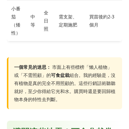
小番
全
茄
中
需支架、
買苗後約2-3
日
（矮
等
定期施肥
個月
照
性）
一個常見的迷思：
市面上有些標榜「懶人植物」
或「不需照顧」的
可食盆栽
組合。我的經驗是，沒
有植物是真的完全不用照顧的。這些行銷話術聽聽
就好，至少你得給它光和水。購買時還是要回歸植
物本身的特性去判斷。