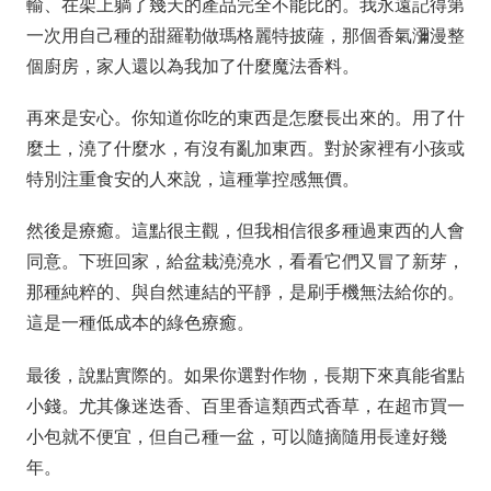
輸、在架上躺了幾天的產品完全不能比的。我永遠記得第
一次用自己種的甜羅勒做瑪格麗特披薩，那個香氣瀰漫整
個廚房，家人還以為我加了什麼魔法香料。
再來是安心。你知道你吃的東西是怎麼長出來的。用了什
麼土，澆了什麼水，有沒有亂加東西。對於家裡有小孩或
特別注重食安的人來說，這種掌控感無價。
然後是療癒。這點很主觀，但我相信很多種過東西的人會
同意。下班回家，給盆栽澆澆水，看看它們又冒了新芽，
那種純粹的、與自然連結的平靜，是刷手機無法給你的。
這是一種低成本的綠色療癒。
最後，說點實際的。如果你選對作物，長期下來真能省點
小錢。尤其像迷迭香、百里香這類西式香草，在超市買一
小包就不便宜，但自己種一盆，可以隨摘隨用長達好幾
年。