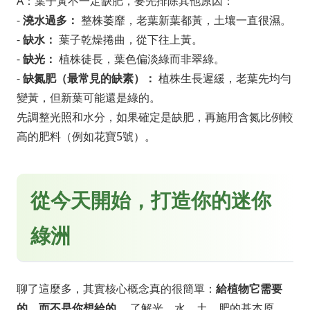
A：葉子黃不一定缺肥，要先排除其他原因：
-
澆水過多：
整株萎靡，老葉新葉都黃，土壤一直很濕。
-
缺水：
葉子乾燥捲曲，從下往上黃。
-
缺光：
植株徒長，葉色偏淡綠而非翠綠。
-
缺氮肥（最常見的缺素）：
植株生長遲緩，老葉先均勻
變黃，但新葉可能還是綠的。
先調整光照和水分，如果確定是缺肥，再施用含氮比例較
高的肥料（例如花寶5號）。
從今天開始，打造你的迷你
綠洲
聊了這麼多，其實核心概念真的很簡單：
給植物它需要
的，而不是你想給的。
了解光、水、土、肥的基本原