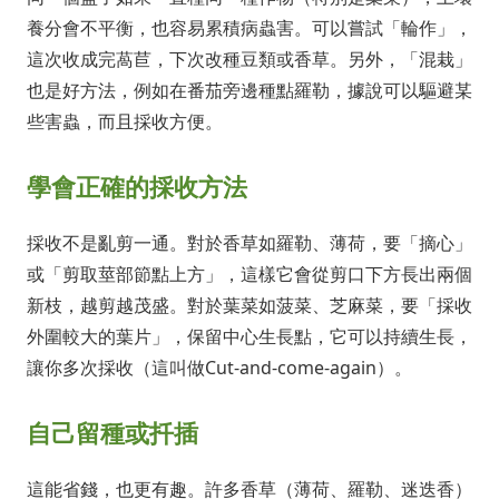
養分會不平衡，也容易累積病蟲害。可以嘗試「輪作」，
這次收成完萵苣，下次改種豆類或香草。另外，「混栽」
也是好方法，例如在番茄旁邊種點羅勒，據說可以驅避某
些害蟲，而且採收方便。
學會正確的採收方法
採收不是亂剪一通。對於香草如羅勒、薄荷，要「摘心」
或「剪取莖部節點上方」，這樣它會從剪口下方長出兩個
新枝，越剪越茂盛。對於葉菜如菠菜、芝麻菜，要「採收
外圍較大的葉片」，保留中心生長點，它可以持續生長，
讓你多次採收（這叫做Cut-and-come-again）。
自己留種或扦插
這能省錢，也更有趣。許多香草（薄荷、羅勒、迷迭香）