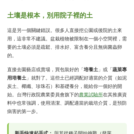
土壤是根本，別用院子裡的土
這是另一個關鍵錯誤。很多人直接挖公園或後院的土來
用，這非常不建議。盆栽植物被限制在一個小空間裡，需
要的土壤必須是疏鬆、排水好、富含養分且無病菌蟲卵
的。
直接去園藝店或賣場，買包裝好的「
培養土
」或「
蔬菜專
用培養土
」就對了。這些土已經調配好適當的介質（如泥
炭土、椰纖、珍珠石）和基礎養分，能給你一個好的開
始。台灣行政院農業委員會旗下的
農業試驗所
在其推廣資
料中也常強調，使用清潔、調配適當的栽培介質，是預防
病害的第一步。
新手快速起手式：
與其從種子開始挑戰（發芽