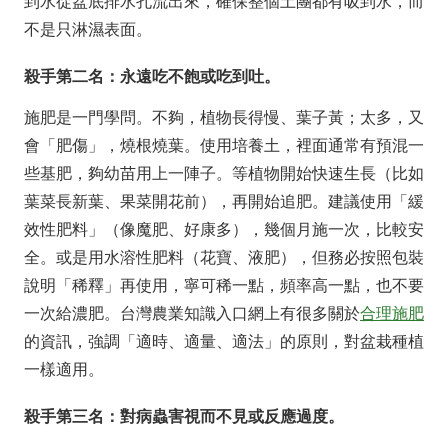
到水從盆底排水孔流出來，確保整個土團都有吸到水，而
不是只淋濕表面。
殺手第二名：永遠吃不飽或吃到吐。
施肥是一門學問。不夠，植物長得慢、葉子黃；太多，又
會「肥傷」，燒根燒葉。使用培養土，裡面通常有預混一
些基肥，夠幼苗用上一陣子。等植物開始快速生長（比如
葉菜長新葉、果菜開花前），再開始追肥。建議使用「緩
效性肥料」（像魔肥、好康多），幾個月施一次，比較安
全。或是用水溶性肥料（花寶、液肥），但務必按照包裝
說明「稀釋」再使用，寧可稀一點，頻率高一點，也不要
一次給濃肥。台灣農業知識入口網上有很多關於
合理施肥
的資訊，強調「適時、適量、適法」的原則，對盆栽種植
一樣適用。
殺手第三名：對病蟲害視而不見或反應過度。