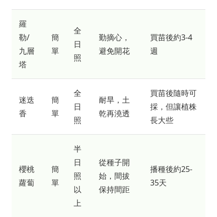
羅
全
勒/
簡
勤摘心，
買苗後約3-4
日
九層
單
避免開花
週
照
塔
全
買苗後隨時可
迷迭
簡
耐旱，土
日
採，但讓植株
香
單
乾再澆透
照
長大些
半
日
從種子開
櫻桃
簡
播種後約25-
照
始，間拔
蘿蔔
單
35天
以
保持間距
上