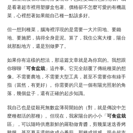
是看著超市裡用塑膠盒包著、價格卻不怎麼可愛的有機蔬
菜，心裡想著如果能自己種一點該多好。
但一想到種菜，腦海裡浮現的是需要一大片田地、要鋤
地、要施肥，搞得全身是泥。算了，我住公寓大樓，陽台
就那點地方，還是別做夢了。
如果你有這樣的想法，那這篇文章就是為你寫的。我想跟
你聊聊「
可食盆栽
」這件事。它完全顛覆了傳統種菜的想
像。不需要農地，不需要大型工具，甚至不需要你有綠手
指（當然，有更好）。你需要的只是一個有陽光照射的角
落，幾個盆子，還有正確的起步知識。
我自己也是從殺死無數盆薄荷開始的（對，就是傳說中怎
麼種都活的那種）。但現在，我家陽台的小小「
可食盆栽
區」，可以隨時供應新鮮的羅勒做青醬，剪幾葉迷迭香烤
雞腿，甚至夏天還能收成小番茄。那種成就感，跟去超市