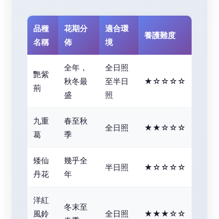
品種
花期分
適合環
養護難度
名稱
佈
境
全年，
全日照
艷紫
秋冬最
至半日
★☆☆☆☆
荊
盛
照
九重
春至秋
全日照
★★☆☆☆
葛
季
矮仙
幾乎全
半日照
★☆☆☆☆
丹花
年
洋紅
冬末至
風鈴
全日照
★★★☆☆