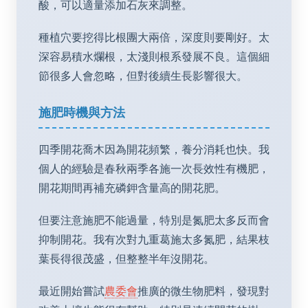
酸，可以適量添加石灰來調整。
種植穴要挖得比根團大兩倍，深度則要剛好。太
深容易積水爛根，太淺則根系發展不良。這個細
節很多人會忽略，但對後續生長影響很大。
施肥時機與方法
四季開花喬木因為開花頻繁，養分消耗也快。我
個人的經驗是春秋兩季各施一次長效性有機肥，
開花期間再補充磷鉀含量高的開花肥。
但要注意施肥不能過量，特別是氮肥太多反而會
抑制開花。我有次對九重葛施太多氮肥，結果枝
葉長得很茂盛，但整整半年沒開花。
最近開始嘗試
農委會
推廣的微生物肥料，發現對