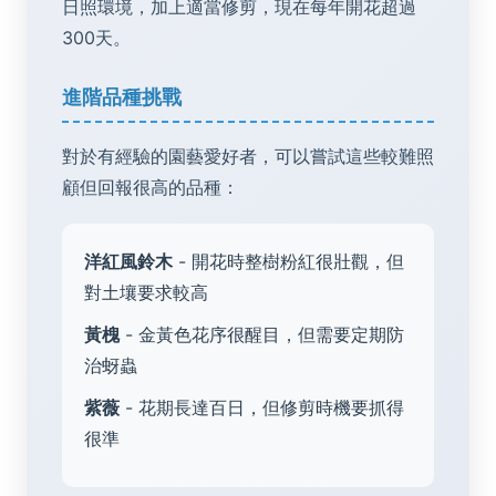
日照環境，加上適當修剪，現在每年開花超過
300天。
進階品種挑戰
對於有經驗的園藝愛好者，可以嘗試這些較難照
顧但回報很高的品種：
洋紅風鈴木
- 開花時整樹粉紅很壯觀，但
對土壤要求較高
黃槐
- 金黃色花序很醒目，但需要定期防
治蚜蟲
紫薇
- 花期長達百日，但修剪時機要抓得
很準