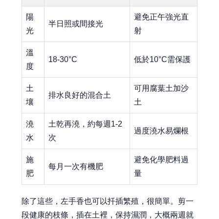
陽
避免正午強光直
半日照或間接光
光
射
溫
18-30°C
低於10°C需保護
度
土
可用腐葉土加沙
排水良好的混合土
壤
土
澆
土乾再澆，約每週1-2
過度澆水易爛根
水
次
施
避免化學肥料過
每月一次有機肥
肥
量
除了這些，左手香也可以扦插繁殖，很簡單。剪一
段健康的枝條，插在土裡，保持濕潤，大概兩週就