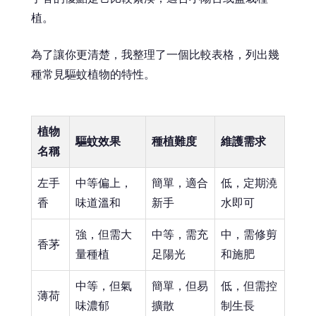
植。
為了讓你更清楚，我整理了一個比較表格，列出幾
種常見驅蚊植物的特性。
植物
驅蚊效果
種植難度
維護需求
名稱
左手
中等偏上，
簡單，適合
低，定期澆
香
味道溫和
新手
水即可
強，但需大
中等，需充
中，需修剪
香茅
量種植
足陽光
和施肥
中等，但氣
簡單，但易
低，但需控
薄荷
味濃郁
擴散
制生長