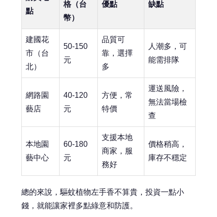
格（台
優點
缺點
點
幣）
建國花
品質可
50-150
人潮多，可
市（台
靠，選擇
元
能需排隊
北）
多
運送風險，
網路園
40-120
方便，常
無法當場檢
藝店
元
特價
查
支援本地
本地園
60-180
價格稍高，
商家，服
藝中心
元
庫存不穩定
務好
總的來說，驅蚊植物左手香不算貴，投資一點小
錢，就能讓家裡多點綠意和防護。