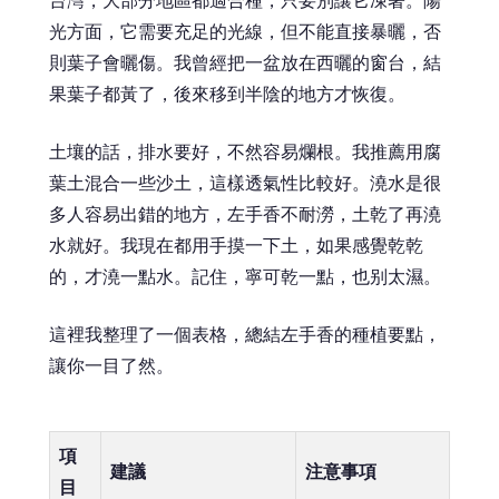
台灣，大部分地區都適合種，只要別讓它凍著。陽
光方面，它需要充足的光線，但不能直接暴曬，否
則葉子會曬傷。我曾經把一盆放在西曬的窗台，結
果葉子都黃了，後來移到半陰的地方才恢復。
土壤的話，排水要好，不然容易爛根。我推薦用腐
葉土混合一些沙土，這樣透氣性比較好。澆水是很
多人容易出錯的地方，左手香不耐澇，土乾了再澆
水就好。我現在都用手摸一下土，如果感覺乾乾
的，才澆一點水。記住，寧可乾一點，也别太濕。
這裡我整理了一個表格，總結左手香的種植要點，
讓你一目了然。
項
建議
注意事項
目