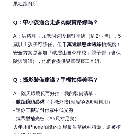
果狂跑廁所...
Q：帶小孩適合走多肉觀賞路線嗎？
A：洪椿坪→九老洞這段相對平緩（約2小時），5
歲以上孩子可勝任。但
千萬遠離懸崖邊緣
拍攝點！
安全方案是參加「峨眉山自然學校」親子營（含保
險與講師），他們會提供兒童觀察工具組。
Q：攝影裝備建議？手機拍得美嗎？
A：陰天環境反而好拍！我的裝備清單：
-
微距鏡頭必備
（手機外接鏡頭約¥200就夠用）
- 迷你三腳架對付霧中低光源
- 攜帶型補光板（A5尺寸足矣）
去年用iPhone拍攝的瓦屋長生草絨毛特寫，還被植