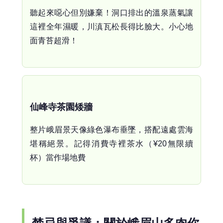
聽起來噁心但別嫌棄！洞口排出的溫泉蒸氣讓
這裡全年濕暖，川滇瓦松長得比臉大。小心地
面青苔超滑！
仙峰寺茶園矮牆
整片峨眉景天像綠色瀑布垂墜，搭配遠處雲海
堪稱絕景。記得消費寺裡茶水（¥20無限續
杯）當作場地費