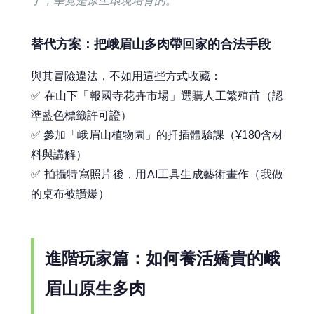
了，畢竟是原生環境培育的。
替代方案：把峨眉山多肉帶回家的合法手段
與其冒險違法，不如用這些方式收藏：
✅ 在山下「報國寺花卉市場」選購人工繁殖苗（認
準藍色標籤許可證）
✅ 參加「峨眉山植物園」的扦插體驗課（¥180含材
料與講解）
✅ 拍攝特寫照片後，用AI工具生成藝術畫作（我做
的桌布被讚爆）
進階玩家篇：如何養活嬌貴的峨
眉山原生多肉