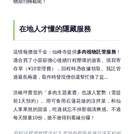
物期刊轉載呢！
在地人才懂的隱藏服務
這情報價值千金：仙峰寺提供
多肉植物託管服務
！
適合買了小苗卻擔心後續行程壓壞的遊客。填寫寄
存單（¥10管理費），回程時憑收據領取。我託管
過最長兩週，取件時發現僧侶還幫忙換了盆...
洪椿坪齋堂的「多肉主題素齋」也讓人驚艷（需提
前1天預約）。用可食用石蓮花做的涼拌菜，和仙
人掌果熬的甜湯，吃過就忘不掉那個清爽感。不過
每天限量10份，搶不搶得到看緣分囉！
寫到這裡突然懷念起九老洞外那面長滿川滇瓦松的