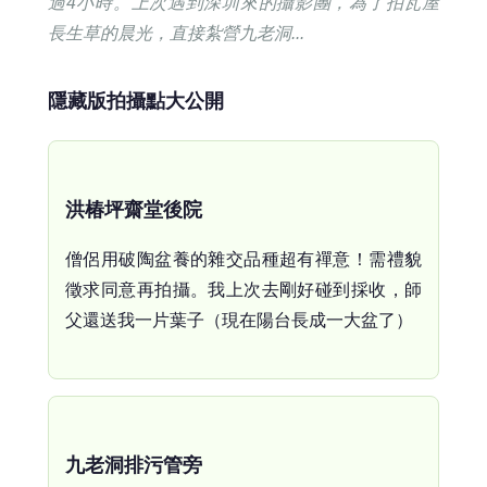
過4小時。上次遇到深圳來的攝影團，為了拍瓦屋
長生草的晨光，直接紮營九老洞...
隱藏版拍攝點大公開
洪椿坪齋堂後院
僧侶用破陶盆養的雜交品種超有禪意！需禮貌
徵求同意再拍攝。我上次去剛好碰到採收，師
父還送我一片葉子（現在陽台長成一大盆了）
九老洞排污管旁