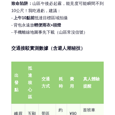
致命陷阱：
山區午後必起霧，能見度可能瞬間不到
10公尺！我吃過虧，建議：
-
上午10點前
抵達目標區域拍攝
- 背包永遠放
輕便雨衣+頭燈
- 手機離線地圖事先下載（山區常沒信號）
交通接駁實測數據（含避人潮秘技）
抵
出
達
交通
耗
費
真人體驗
發
核
方式
時
用
提醒
點
心
區
約
首班車
峨眉
五顯
景區
¥90