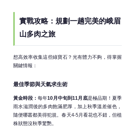
實戰攻略：規劃一趟完美的峨眉
山多肉之旅
想高效率收集這些綠寶石？光有體力不夠，得掌握
關鍵情報：
最佳季節與天氣求生術
黃金時段：
每年
10月中旬到11月底
是極品期！夏季
雨水滋潤後的多肉飽滿肥厚，加上秋季溫差催色，
隨便哪叢都美得犯規。春天4-5月看花也不錯，但植
株狀態沒秋季驚艷。