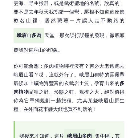
雲海、野生猴群，或是武術聖地的名號。說真的，
要不是去年秋天我拐錯一個彎，壓根不知道這座佛
教名山裡，居然藏著一片讓人走不動路的
峨眉山多肉
天堂！那次誤打誤撞的發現，徹底顛
覆我對這座山的印象。
你可能會想：多肉植物哪裡沒有？何必大老遠跑去
峨眉山看？哎，這就外行了。峨眉山獨特的雲霧帶
氣候加上礦物質豐富的玄武岩土質，孕育出來的
多
肉植物
品種之野、形態之狂、規模之大，絕對值得
你為它單獨規劃一趟旅程。尤其某些峨眉山原生
種，在外面花市砸大錢也買不到活的！
我後來才知道，這片
峨眉山多肉
集中區，其