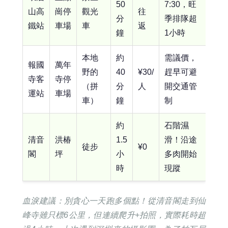
50
7:30，旺
山高
崗停
觀光
往
分
季排隊超
鐵站
車場
車
返
鐘
1小時
本地
約
需議價，
報國
萬年
野的
40
¥30/
趕早可避
寺客
寺停
（拼
分
人
開交通管
運站
車場
車）
鐘
制
約
石階濕
清音
洪椿
1.5
滑！沿途
徒步
¥0
閣
坪
小
多肉開始
時
現蹤
血淚建議：別貪心一天跑多個點！從清音閣走到仙
峰寺雖只標6公里，但連續爬升+拍照，實際耗時超