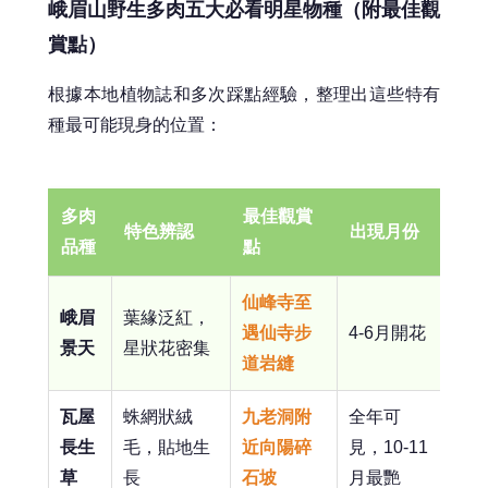
峨眉山野生多肉五大必看明星物種（附最佳觀
賞點）
根據本地植物誌和多次踩點經驗，整理出這些特有
種最可能現身的位置：
多肉
最佳觀賞
特色辨認
出現月份
品種
點
仙峰寺至
峨眉
葉緣泛紅，
遇仙寺步
4-6月開花
景天
星狀花密集
道岩縫
瓦屋
蛛網狀絨
九老洞附
全年可
長生
毛，貼地生
近向陽碎
見，10-11
草
長
石坡
月最艷