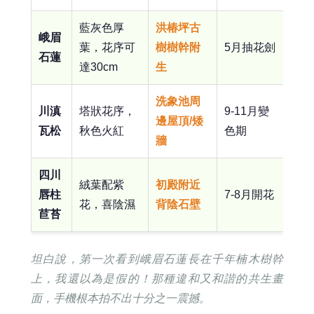
藍灰色厚
洪椿坪古
峨眉
葉，花序可
樹樹幹附
5月抽花劍
石蓮
達30cm
生
洗象池周
川滇
塔狀花序，
9-11月變
邊屋頂/矮
瓦松
秋色火紅
色期
牆
四川
絨葉配紫
初殿附近
唇柱
7-8月開花
花，喜陰濕
背陰石壁
苣苔
坦白說，第一次看到峨眉石蓮長在千年楠木樹幹
上，我還以為是假的！那種違和又和諧的共生畫
面，手機根本拍不出十分之一震撼。