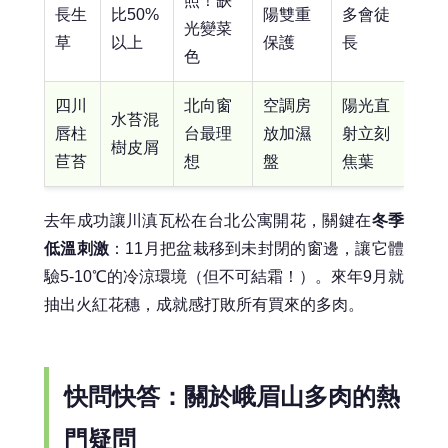
照！缺
長生
比50%
陽雙重
多會徒
光變菜
草
以上
保護
長
色
四川
北向窗
空調房
陽光直
水苔混
唇柱
台最理
放加濕
射立刻
樹皮屑
苣苔
想
盤
焦葉
去年成功讓川滇瓦松在台北公寓開花，關鍵在
冬季
低溫刺激
：11月把盆栽移到未封閉的窗邊，讓它體
驗5-10℃的冷涼環境（但不可結霜！）。來年9月就
抽出火紅花穗，成就感打敗所有買來的多肉。
快問快答：關於峨眉山多肉的熱
門疑問