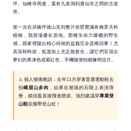
坪、仙峰寺周邊，還有九老洞到遇仙寺之間的古道
旁。
第一次在洪椿坪後山見到整片岩壁爬滿各種景天科
植物，我當場傻在原地。那種生命力爆棚的野生
感，跟家裡陽台精心伺候的盆栽完全是兩回事！尤
其深秋時節，低溫加上充足散射光，讓它們呈現出
夢幻的果凍色或紫紅色，手機隨便拍都像明信片。
⚠️ 個人慘痛教訓：去年11月穿著普通運動鞋去
拍
峨眉山多肉
，結果在潮濕的石階上表演滑
壘，鏡頭蓋直接飛進懸崖。強烈建議穿
專業登
山鞋
並攜帶登山杖！