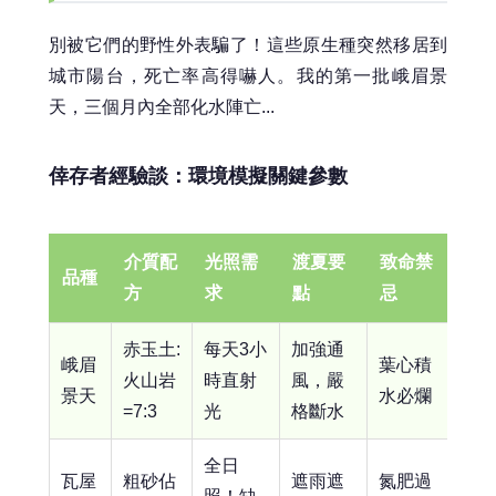
別被它們的野性外表騙了！這些原生種突然移居到
城市陽台，死亡率高得嚇人。我的第一批峨眉景
天，三個月內全部化水陣亡...
倖存者經驗談：環境模擬關鍵參數
介質配
光照需
渡夏要
致命禁
品種
方
求
點
忌
赤玉土:
每天3小
加強通
峨眉
葉心積
火山岩
時直射
風，嚴
景天
水必爛
=7:3
光
格斷水
全日
瓦屋
粗砂佔
遮雨遮
氮肥過