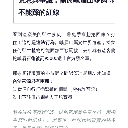
禁忌與爭議：關於峨眉山多肉你
不能踩的紅線
看到這麼美的野生多肉，難免手癢想挖回家？打
住！這可是
違法行為
。峨眉山屬於世界遺產，採集
任何野生植物可能面臨巨額罰款。去年就有遊客偷
挖峨眉石蓮被罰¥5000還上官方黑名單。
那寺廟裡販賣的小苗呢？問過管理局朋友才知道：
合法來源只有兩種
：
1. 僧侶自行扦插繁殖的個體（需有許可證）
2. 山下註冊苗圃的人工培育種
我在洪椿坪買過¥15一盆的瓦屋長生草小苗（附帶
手寫照料紙條）。老實說，狀態比淘寶賣的強多