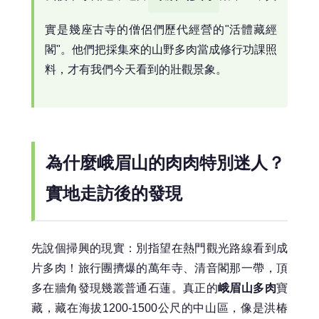
實是幾座古寺的僧侶們歷代經營的"活體藏經
閣"。他們把採集來的山野多肉當成修行功課照
料，才有我們今天看到的壯觀景象。
為什麼峨眉山的肉肉特別迷人？
實地走訪後的發現
先說個掃興的現實：別指望在熱門觀光路線看到成
片多肉！旅行團擠爆的萬年寺、清音閣那一帶，頂
多在牆角發現幾叢普通石蓮。真正的
峨眉山多肉
寶
藏，藏在海拔1200-1500公尺的中山區，像是洪椿