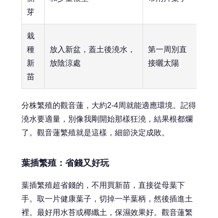
芽
栽
種
放入新盆，蓋土後澆水，
第一周別直
新
放陰涼處
接曬太陽
苗
分株繁殖的觀音蓮，大約2-4周就能適應環境。記得
澆水要適量，別像我剛開始那樣狂澆，結果根都爛
了。觀音蓮繁殖就是這樣，細節決定成敗。
葉插繁殖：省錢又好玩
葉插繁殖超省錢的，不用買新苗，直接從母葉下
手。取一片健康葉子，切掉一半葉柄，然後插進土
裡。最好用水苔或椰纖土，保濕效果好。觀音蓮繁