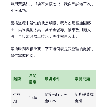
殖用葉插法，成功率大概七成，我自己試過三次，
兩次成功。
葉插過程中最怕的就是爛根。我有次用普通園藝
土，結果濕度太高，葉子全發霉。後來改用懶人
法：直接放淺盤上噴水，等生根再入土。
葉插時間表很重要，下面這個表是我整理的數據，
幫你掌握節奏。
時間
階段
環境條件
常見問題
長度
生根
間接光線，濕
葉片變黃或
2-4周
期
度60%
腐爛