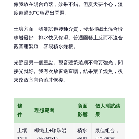
像我放在陽台角落，效果不錯。但夏天要小心，溫
度超過30°C容易出問題。
土壤方面，我測試過幾種介質，發現椰纖土混合珍
珠岩最好，排水快又保濕。普通園藝土反而不適合
觀音蓮繁殖，容易積水爛根。
光照是另一個重點。觀音蓮繁殖期不需要強光，間
接光就好。我有次放窗邊直曬，結果葉子燒焦，後
來改放室內角落才恢復。
條
負面
個人測試結
理想範圍
件
影響
果
土壤
椰纖土+珍珠岩
積水
最佳組合，