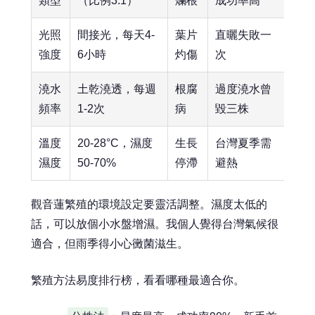
類型
（比例3:1）
爛根
成功率高
光照
間接光，每天4-
葉片
直曬失敗一
強度
6小時
灼傷
次
澆水
土乾澆透，每週
根腐
過度澆水曾
頻率
1-2次
病
毀三株
溫度
20-28°C，濕度
生長
台灣夏季需
濕度
50-70%
停滯
避熱
觀音蓮繁殖的環境設定要靈活調整。濕度太低的
話，可以放個小水盤增濕。我個人覺得台灣氣候很
適合，但雨季得小心黴菌滋生。
繁殖方法易度排行榜，看看哪種最適合你。