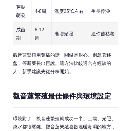
芽點
4-8周
溫度25°C左右
生長停滯
萌發
成苗
8-12
漸增光照
迷你苗枯萎
期
周
觀音蓮繁殖用葉插的話，關鍵是耐心。別急著移
盆，等新葉長出再說。這方法比較適合有經驗的
人，新手建議先從分株開始。
觀音蓮繁殖最佳條件與環境設定
環境對了，觀音蓮繁殖就成功一半。土壤、光照、
澆水都很關鍵。觀音蓮繁殖喜歡溫暖潮濕的地方，