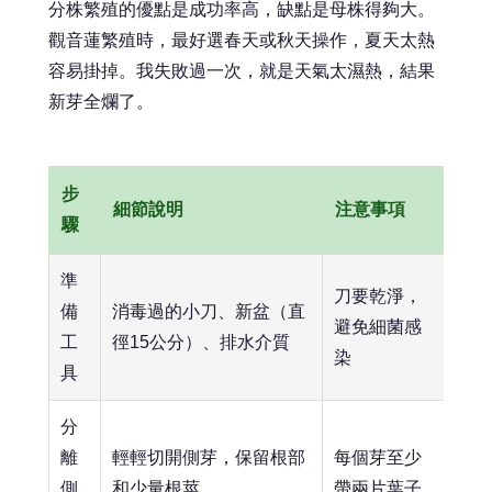
分株繁殖的優點是成功率高，缺點是母株得夠大。
觀音蓮繁殖時，最好選春天或秋天操作，夏天太熱
容易掛掉。我失敗過一次，就是天氣太濕熱，結果
新芽全爛了。
步
細節說明
注意事項
驟
準
刀要乾淨，
備
消毒過的小刀、新盆（直
避免細菌感
工
徑15公分）、排水介質
染
具
分
離
輕輕切開側芽，保留根部
每個芽至少
側
和少量根莖
帶兩片葉子