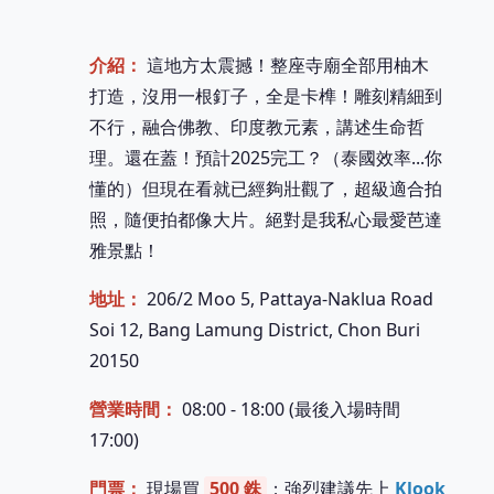
介紹：
這地方太震撼！整座寺廟全部用柚木
打造，沒用一根釘子，全是卡榫！雕刻精細到
不行，融合佛教、印度教元素，講述生命哲
理。還在蓋！預計2025完工？（泰國效率...你
懂的）但現在看就已經夠壯觀了，超級適合拍
照，隨便拍都像大片。絕對是我私心最愛芭達
雅景點！
地址：
206/2 Moo 5, Pattaya-Naklua Road
Soi 12, Bang Lamung District, Chon Buri
20150
營業時間：
08:00 - 18:00 (最後入場時間
17:00)
門票：
現場買
500 銖
；強烈建議先上
Klook