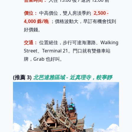
營業時間：
入住 15:00 後 / 退房 12:00 前
價位：
中高價位，雙人房淡季約
2,500 -
4,000 銖/晚
；價格波動大，早訂有機會找到
好價錢。
交通：
位置絕佳，步行可達海灘路、Walking
Street、Terminal 21。門口就有雙條車站
牌，Grab 也好叫。
(推薦 3)
北芭達雅區域 - 近真理寺，較寧靜