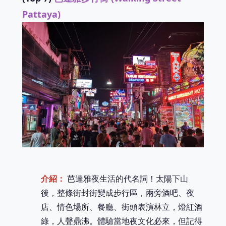
Pattaya)
介紹：
芭達雅夜生活的代名詞！太陽下山
後，整條街封街變成步行區，兩旁酒吧、夜
店、情色場所、餐廳、街頭表演林立，燈紅酒
綠，人聲鼎沸。體驗當地夜文化必來，但記得