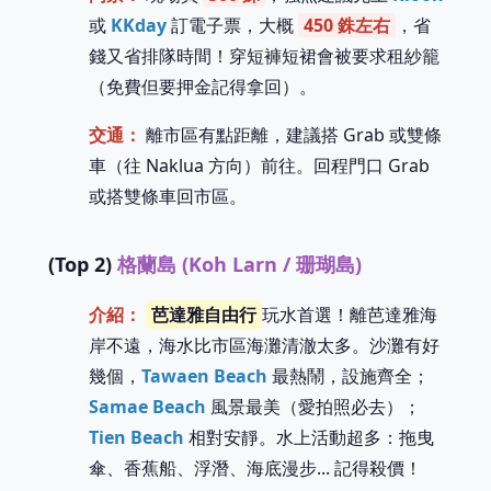
或
KKday
訂電子票，大概
450 銖左右
，省
錢又省排隊時間！穿短褲短裙會被要求租紗籠
（免費但要押金記得拿回）。
交通：
離市區有點距離，建議搭 Grab 或雙條
車（往 Naklua 方向）前往。回程門口 Grab
或搭雙條車回市區。
(Top 2)
格蘭島 (Koh Larn / 珊瑚島)
介紹：
芭達雅自由行
玩水首選！離芭達雅海
岸不遠，海水比市區海灘清澈太多。沙灘有好
幾個，
Tawaen Beach
最熱鬧，設施齊全；
Samae Beach
風景最美（愛拍照必去）；
Tien Beach
相對安靜。水上活動超多：拖曳
傘、香蕉船、浮潛、海底漫步... 記得殺價！