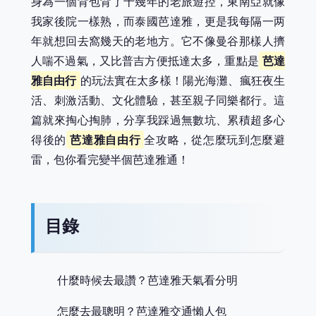
身為一個背包背了十幾年的老旅遊控，東南亞就像
我家後院一樣熟，而泰國芭達雅，更是我每隔一两
年就想回去窩幾天的老地方。它不像曼谷那樣人擠
人喘不過氣，又比普吉方便抵達太多，重點是
芭達
雅自由行
的玩法實在太多樣！陽光海灘、瘋狂夜生
活、刺激活動、文化體驗，甚至親子同樂都行。這
篇就來掏心掏肺，分享我踩過無數坑、累積超多心
得後的
芭達雅自由行
全攻略，從怎麼玩到怎麼避
雷，包你看完變半個芭達雅通！
目錄
什麼時候去最讚？芭達雅天氣看分明
怎麼去最聰明？芭達雅交通懶人包