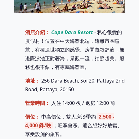
酒店介紹：
Cape Dara Resort
- 私心很愛的
度假村！位置在中天海灘北端，遠離市區喧
囂，有種遺世獨立的感覺。房間寬敞舒適，無
邊際泳池正對著海，景觀一流，拍照超美。服
務也很不錯，有專屬海灘區。
地址：
256 Dara Beach, Soi 20, Pattaya 2nd
Road, Pattaya, 20150
營業時間：
入住 14:00 後 / 退房 12:00 前
價位：
中高價位，雙人房淡季約
2,500 -
4,000 銖/晚
；旺季會漲。適合想好好放鬆、
享受設施的旅客。