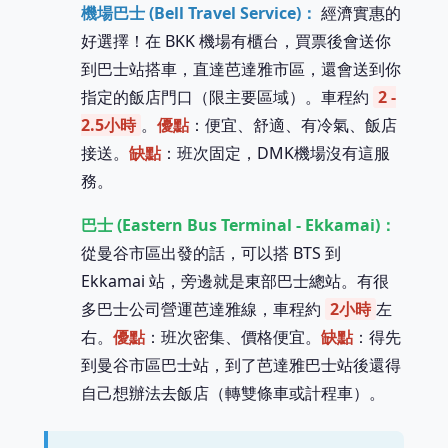
機場巴士 (Bell Travel Service)：
經濟實惠的
好選擇！在 BKK 機場有櫃台，買票後會送你
到巴士站搭車，直達芭達雅市區，還會送到你
指定的飯店門口（限主要區域）。車程約
2 -
2.5小時
。
優點
：便宜、舒適、有冷氣、飯店
接送。
缺點
：班次固定，DMK機場沒有這服
務。
巴士 (Eastern Bus Terminal - Ekkamai)：
從曼谷市區出發的話，可以搭 BTS 到
Ekkamai 站，旁邊就是東部巴士總站。有很
多巴士公司營運芭達雅線，車程約
2小時
左
右。
優點
：班次密集、價格便宜。
缺點
：得先
到曼谷市區巴士站，到了芭達雅巴士站後還得
自己想辦法去飯店（轉雙條車或計程車）。