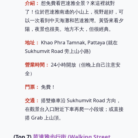
介紹：
想免費看芭達雅全景？來這裡就對
了！位於芭達雅南邊的小山上，視野超好，可
以一次看到中天海灘和芭達雅灣。黃昏來看夕
陽，夜景也很美。地方不大，但很經典。
地址：
Khao Phra Tamnak, Pattaya (就在
Sukhumvit Road 旁上山小路)
營業時間：
24小時開放（但晚上自己注意安
全）
門票：
免費！
交通：
搭雙條車沿 Sukhumvit Road 方向，
在觀景台入口附近下車再爬一小段坡；或直接
搭 Grab 上山頂。
(Top 7)
芭達雅步行街 (Walking Street