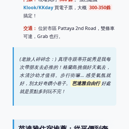
Klook/KKday
買電子票，大概
300-350銖
搞定！
交通：
位於市區 Pattaya 2nd Road，雙條車
可達，Grab 也行。
(老旅人碎碎念：) 真理寺跟蒂芬妮秀是我每
次帶朋友去必推的！格蘭島挑個好天氣去，
水清沙幼才值得。步行街嘛... 感受氣氛就
好，別太好奇鑽小巷子。
芭達雅自由行
好處
就是景點多到玩不完！
芭達雅住宿推薦：從平價到奢