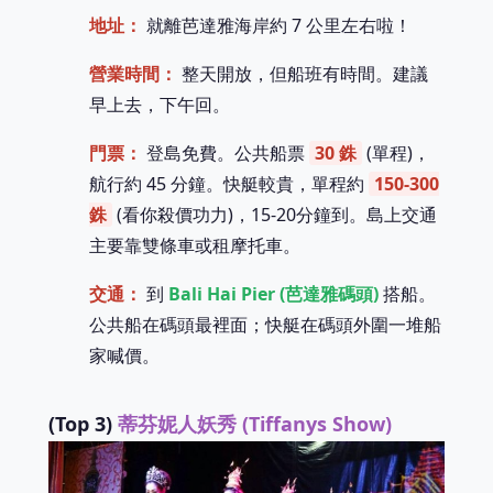
地址：
就離芭達雅海岸約 7 公里左右啦！
營業時間：
整天開放，但船班有時間。建議
早上去，下午回。
門票：
登島免費。公共船票
30 銖
(單程)，
航行約 45 分鐘。快艇較貴，單程約
150-300
銖
(看你殺價功力)，15-20分鐘到。島上交通
主要靠雙條車或租摩托車。
交通：
到
Bali Hai Pier (芭達雅碼頭)
搭船。
公共船在碼頭最裡面；快艇在碼頭外圍一堆船
家喊價。
(Top 3)
蒂芬妮人妖秀 (Tiffanys Show)