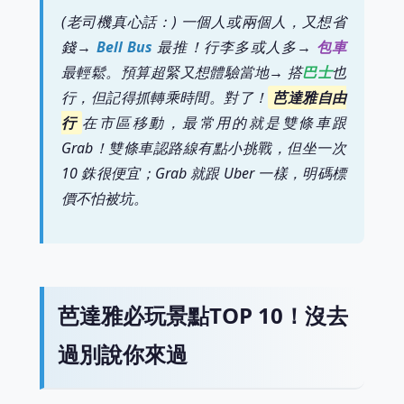
(老司機真心話：) 一個人或兩個人，又想省
錢→
Bell Bus
最推！行李多或人多→
包車
最輕鬆。預算超緊又想體驗當地→ 搭
巴士
也
行，但記得抓轉乘時間。對了！
芭達雅自由
行
在市區移動，最常用的就是雙條車跟
Grab！雙條車認路線有點小挑戰，但坐一次
10 銖很便宜；Grab 就跟 Uber 一樣，明碼標
價不怕被坑。
芭達雅必玩景點TOP 10！沒去
過別說你來過