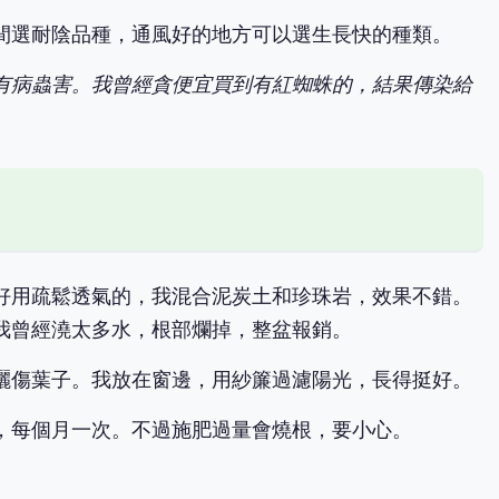
間選耐陰品種，通風好的地方可以選生長快的種類。
有病蟲害。我曾經貪便宜買到有紅蜘蛛的，結果傳染給
好用疏鬆透氣的，我混合泥炭土和珍珠岩，效果不錯。
我曾經澆太多水，根部爛掉，整盆報銷。
曬傷葉子。我放在窗邊，用紗簾過濾陽光，長得挺好。
，每個月一次。不過施肥過量會燒根，要小心。