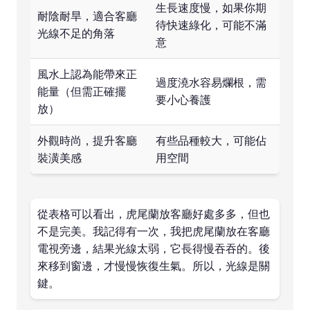
生長速度慢，如果你期
耐陰耐旱，適合客廳
待快速綠化，可能不滿
光線不足的角落
意
風水上認為能帶來正
過度澆水容易爛根，需
能量（但需正確擺
要小心養護
放）
外觀時尚，提升客廳
有些品種較大，可能佔
裝潢美感
用空間
從表格可以看出，虎尾蘭放客廳好處多多，但也
不是完美。我記得有一次，我把虎尾蘭放在客廳
電視旁邊，結果光線太弱，它長得慢吞吞的。後
來移到窗邊，才慢慢恢復生氣。所以，光線是關
鍵。