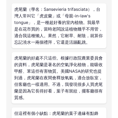
虎尾蘭（學名：Sansevieria trifasciata），台
灣人常叫它「虎皮蘭」或「母親-in-law's
tongue」，是一種超好養的室內植物。我最早
是在花市買的，當時老闆說這植物幾乎不用管，
適合我這種懶人。果然，它耐旱、耐陰，就算你
忘記澆水一兩個禮拜，它還是活蹦亂跳。
虎尾蘭的好處不只這些。根據行政院農業委員會
的資料，虎尾蘭是著名的空氣淨化植物，能吸收
甲醛、苯這些有害物質。美國NASA的研究也提
到過，虎尾蘭在夜間會釋放氧氣，適合放臥室，
但客廳也一樣適用。不過，我發現很多人買虎尾
蘭是因為它長得好看，葉子有斑紋，擺客廳很有
質感。
但這裡有個小缺點：虎尾蘭的葉子邊緣有點鋒