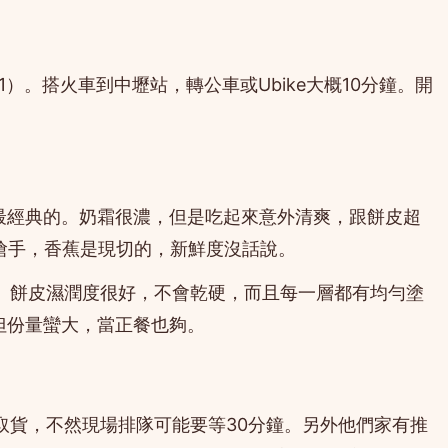
1）。搭火車到中壢站，轉公車或Ubike大概10分鐘。開
家最經典的。奶霜很濃，但是吃起來意外清爽，跟餅皮超
很搶手，香蕉是現切的，新鮮度沒話說。
。餅皮濕潤度很好，不會乾硬，而且每一層都有均勻塗
但份量蠻大，當正餐也夠。
取貨，不然現場排隊可能要等30分鐘。另外他們家有推