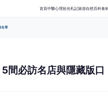
首頁
中醫
心理
拾光札記
旅游
自然百科
食
袋名單
：5間必訪名店與隱藏版口