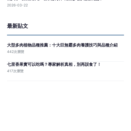
龍舌蘭澆水頻率全攻略：幾天澆一次水最合適？
2025-11-09
藤的種類全攻略：從居家裝飾到園藝栽培，一次掌握所有藤類知
識
2026-01-22
廁所適合種什麼植物？10種易養盆栽推薦與實用養護指南
2025-11-10
仙人掌彎曲全攻略：原因解析、矯正步驟與預防秘訣
2026-03-22
最新貼文
大型多肉植物品種推薦：十大巨無霸多肉養護技巧與品種介紹
442次瀏覽