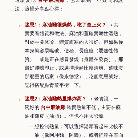
法，這裡分享點心得：
迷思1：麻油雞很燥熱，吃了會上火？
→ 其
實要看體質和做法。麻油和薑確實屬性溫熱，
對於手腳冰冷、體質虛寒的人很好。但如果你
本身就容易嘴破、便秘、長痘痘（屬熱性體
質），或是正在感冒發燒（身體在發炎），那
最好淺嚐即止，或選擇湯頭比較清爽、薑味沒
那麼重的店家（像永德堂），吃個意思就好。
記得搭配點青菜平衡一下。
迷思2：麻油雞熱量爆炸高？
→ 老實說，一
碗好的
台中麻油雞
確實熱量不低，主要在麻
油和雞皮（油脂）。但也不用太恐慌！
想控制熱量：可以選擇湯頭看起來比較不
油（像阿坤麵、阿義）、或者把浮在表面