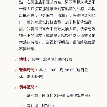
點，在養生族群裡超有名。湯頭喝起來就是不
一樣！它沒有那種厚重到有點膩的油感，喝得
出麻油香，但更偏向「清潤」，感覺很溫和順
口，薑的辣度也比較含蓄，加了枸杞帶點微
甜。我覺得很適合不喜歡太油太燥、或者想溫
補一下的朋友（或是夏天嘴饞想吃麻油雞又怕
太熱的時候）。店裡乾淨明亮，跟傳統攤位是
不同路線。
地址：
台中市北區健行路748號
營業時間：
早上11:00 - 晚上8:00 (週日公
休，別太晚去)
價格區間：
麻油雞：NT$140 (份量我覺得算中等)
薏仁湯：NT$50