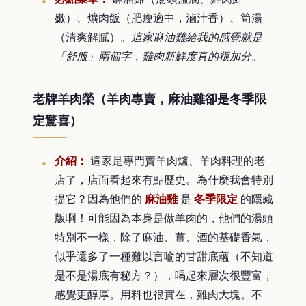
嫩）、爌肉飯（肥瘦適中，滷汁香）、筍湯
（清爽解膩）。
這家麻油雞給我的感覺就是
「舒服」兩個字，雞肉新鮮度真的很加分。
老牌羊肉榮（羊肉專賣，麻油雞卻是冬季限
定驚喜）
介紹：
這家是專門賣羊肉爐、羊肉料理的老
店了，店面看起來有點歷史。為什麼我會特別
提它？因為他們的
麻油雞
是
冬季限定
的隱藏
版啊！可能因為本身是做羊肉的，他們的湯頭
特別不一樣，除了麻油、薑、酒的基礎香氣，
似乎還多了一種難以言喻的甘甜底蘊（不知道
是不是湯底有秘方？），喝起來層次很豐富，
感覺更醇厚。用料也很實在，雞肉大塊。不