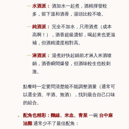
水酒派：
酒加水一起煮，酒精揮發較
多，留下溫和酒香，湯頭比較不嗆。
純酒派：
完全不加水，只用酒煮（成本
高啊！），酒香超級濃郁，喝起來也更滋
補，但酒精濃度相對高。
淋酒派：
湯煮好快起鍋前才淋入米酒嗆
鍋，酒香瞬間爆發，但酒味較生也較刺
激。
點餐時一定要問清楚能不能調整酒量（通常可
以選全酒、半酒、無酒），找到最合自己口味
的組合。
配角也精彩：麵線、米血、青菜
一碗
台中麻
油雞
通常少不了最佳配角：