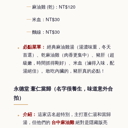
麻油雞 (乾)：NT$120
米血：NT$30
麵線：NT$30
必點菜單：
經典麻油雞湯（湯濃味重，冬天
首選）、乾麻油雞（肉香更集中）、豬肝（超
級嫩，時間抓得剛好）、米血（滷得入味，配
湯絕佳）。敢吃內臟的，豬肝真的必點！
永德堂 薏仁當歸（名字很養生，味道意外合
拍）
介紹：
這家店名超特別，主打薏仁湯和當歸
湯，但他們的
台中麻油雞
絕對是隱藏版亮