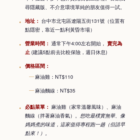
尋隱藏版、不介意環境單純的朋友值得一試。
地址：
台中市北屯區遼陽五街131號（位置有
點隱密，靠近一點利黃昏市場）
營業時間：
通常下午4:00左右開始，
賣完為
止
(建議5點前去比較保險，週日休息)
價格區間：
麻油雞：NT$110
麻油麵線：NT$35
必點菜單：
麻油雞（家常溫馨風味）、麻油
麵線（拌著麻油香氣）。
想吃最樸實無華、像
媽媽煮的味道，這家值得專程跑一趟（但請早
點來！）。