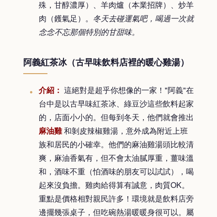
殊，甘醇濃厚）、羊肉爐（本業招牌）、炒羊
肉（鑊氣足）。
冬天去碰運氣吧，喝過一次就
念念不忘那個特別的甘甜味。
阿義紅茶冰（古早味飲料店裡的暖心雞湯）
介紹：
這絕對是超乎你想像的一家！"阿義"在
台中是以古早味紅茶冰、綠豆沙這些飲料起家
的，店面小小的。但每到冬天，他們就會推出
麻油雞
和剝皮辣椒雞湯，意外成為附近上班
族和居民的小確幸。他們的麻油雞湯頭比較清
爽，麻油香氣有，但不會太油膩厚重，薑味溫
和，酒味不重（怕酒味的朋友可以試試），喝
起來沒負擔。雞肉給得算有誠意，肉質OK。
重點是價格相對親民許多！環境就是飲料店旁
邊擺幾張桌子，但吃碗熱湯暖暖身很可以。屬