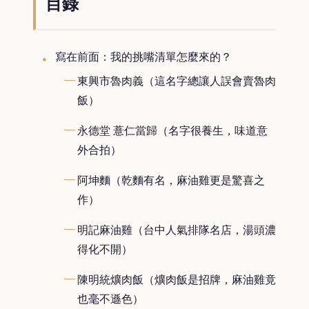
目錄
寫在前面：我的挑嘴清單怎麼來的？
東興市魯肉義（這名字總讓人誤會賣魯肉
飯）
永德堂 薏仁當歸（名字很養生，味道意
外合拍）
阿坤麵（乾麵有名，麻油雞更是驚喜之
作）
明記麻油雞（台中人氣排隊名店，湯頭濃
得化不開）
陳明統爌肉飯（爌肉飯是招牌，麻油雞竟
也毫不遜色）