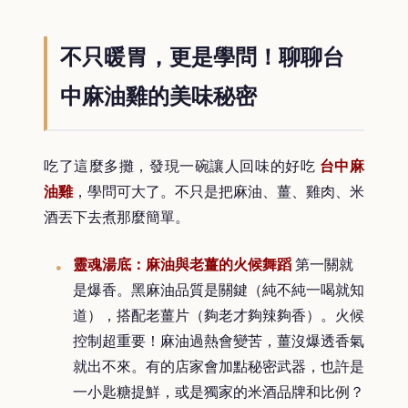
不只暖胃，更是學問！聊聊台
中麻油雞的美味秘密
吃了這麼多攤，發現一碗讓人回味的好吃
台中麻
油雞
，學問可大了。不只是把麻油、薑、雞肉、米
酒丟下去煮那麼簡單。
靈魂湯底：麻油與老薑的火候舞蹈
第一關就
是爆香。黑麻油品質是關鍵（純不純一喝就知
道），搭配老薑片（夠老才夠辣夠香）。火候
控制超重要！麻油過熱會變苦，薑沒爆透香氣
就出不來。有的店家會加點秘密武器，也許是
一小匙糖提鮮，或是獨家的米酒品牌和比例？