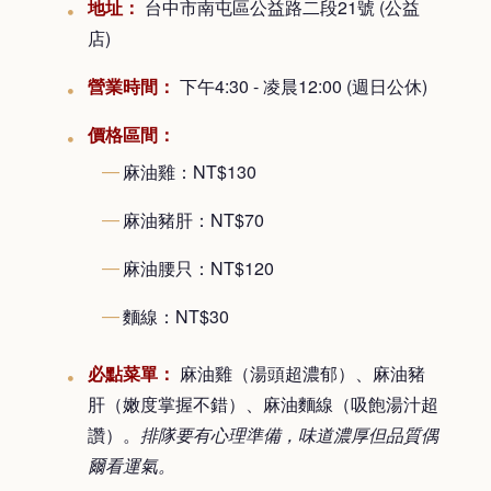
地址：
台中市南屯區公益路二段21號 (公益
店)
營業時間：
下午4:30 - 凌晨12:00 (週日公休)
價格區間：
麻油雞：NT$130
麻油豬肝：NT$70
麻油腰只：NT$120
麵線：NT$30
必點菜單：
麻油雞（湯頭超濃郁）、麻油豬
肝（嫩度掌握不錯）、麻油麵線（吸飽湯汁超
讚）。
排隊要有心理準備，味道濃厚但品質偶
爾看運氣。