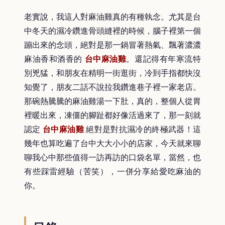
老實說，我這人對麻油雞真的有種執念。尤其是台
中冬天的濕冷鑽進骨頭縫裡的時候，腦子裡第一個
蹦出來的念頭，絕對是那一鍋冒著熱氣、飄著濃濃
麻油香和酒香的
台中麻油雞
。還記得有年寒流特
別兇猛，和朋友在精明一街逛街，冷到手指都快沒
知覺了，朋友二話不說拉我鑽進巷子裡一家老店。
那碗熱騰騰的麻油雞湯一下肚，真的，整個人從胃
裡暖出來，凍僵的腳趾都好像活過來了，那一刻就
認定
台中麻油雞
絕對是對抗濕冷的終極武器！這
幾年也算吃遍了台中大大小小的店家，今天就來聊
聊我心中那些值得一訪再訪的口袋名單，當然，也
有些踩雷經驗（苦笑），一併分享給愛吃麻油的
你。