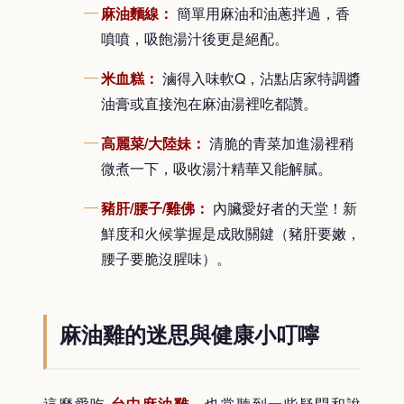
麻油麵線：
簡單用麻油和油蔥拌過，香
噴噴，吸飽湯汁後更是絕配。
米血糕：
滷得入味軟Q，沾點店家特調醬
油膏或直接泡在麻油湯裡吃都讚。
高麗菜/大陸妹：
清脆的青菜加進湯裡稍
微煮一下，吸收湯汁精華又能解膩。
豬肝/腰子/雞佛：
內臟愛好者的天堂！新
鮮度和火候掌握是成敗關鍵（豬肝要嫩，
腰子要脆沒腥味）。
麻油雞的迷思與健康小叮嚀
這麼愛吃
台中麻油雞
，也常聽到一些疑問和說