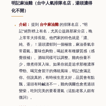
明記麻油雞（台中人氣排隊名店，湯頭濃得
化不開）
介紹：
提到
台中麻油雞
的排隊名店，"明
記"絕對榜上有名，尤其公益路那家分店，晚
上常常大排長龍。他們家的特色就是「濃、
純、香」！湯頭濃郁到一個極致，麻油香氣非
常霸氣，薑味也夠勁，喝起來有種膠質感（感
覺很補）。酒味同樣可以調整。雞肉份量不
少，燉煮得算入味。如果你就是追求那種濃厚
帶勁、喝完會冒汗的傳統風味，明記會滿足
你。但說真的，有時候生意太好，品質會有點
飄，湯頭有時鹹淡不一，雞肉偶爾也會煮過頭
變柴，吃到完美的要看運氣（這點老客人頗有
微詞）。