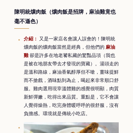
陳明統爌肉飯（爌肉飯是招牌，麻油雞竟也
毫不遜色）
介紹：
又是一家店名會讓人誤會的！陳明統
爌肉飯的爌肉飯當然是經典，但他們的
麻油
雞
卻是許多在地老饕私藏的驚豔品項（我也
是被在地朋友帶去才發現的寶藏）。湯頭走的
是溫和路線，麻油香氣醇厚但不嗆，薑味提鮮
而不搶戲，酒味點到為止，喝起來非常順口舒
服。雞肉選用現宰溫體雞的感覺很明顯，肉質
新鮮彈嫩，吃得出來品質。重點是，它不會讓
人覺得燥熱，吃完身體暖呼呼的很舒服，沒有
負擔感。環境就是傳統小吃店。