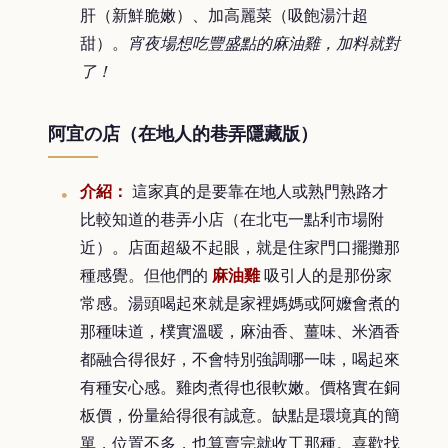
肝（新鮮脆嫩）、加高麗菜（吸飽湯汁超
甜）。
宵夜場想吃豐盛點的麻油雞，加料就對
了！
阿宜の店（在地人的巷弄隱藏版）
介紹：
這家真的是要靠在地人或熟門熟路才
比較知道的巷弄小店（在北屯一點利市場附
近）。店面超級不起眼，就是住家門口擺攤那
種感覺。但他們的
麻油雞
吸引人的是那份家
常感。湯頭喝起來就是家裡媽媽或阿嬤會煮的
那種味道，樸實溫暖，麻油香、薑味、米酒香
都融合得很好，不會特別強調哪一味，喝起來
有種安心感。雞肉煮得也很軟嫩。價格實在銅
板價，份量給得很有誠意。缺點是環境真的簡
單，位置不多，也算賣完就收工那種。喜歡找