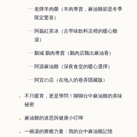
老牌羊肉榮（羊肉專賣，麻油雞卻是冬季
限定驚喜）
阿義紅茶冰（古早味飲料店裡的暖心雞
湯）
鵝城 鵝肉專賣（鵝肉店飄出麻油香）
阿源麻油雞（深夜食堂的暖心選擇）
阿宜の店（在地人的巷弄隱藏版）
不只暖胃，更是學問！聊聊台中麻油雞的美味
秘密
麻油雞的迷思與健康小叮嚀
一碗湯的療癒力量：我的台中麻油雞記憶