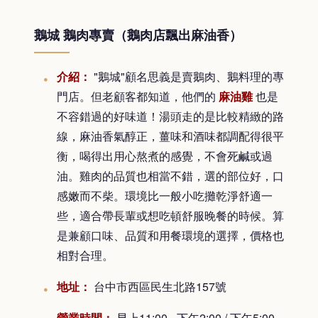
鵝城 鵝肉專賣（鵝肉店飄出麻油香）
介紹：
"鵝城"顧名思義是賣鵝肉、鵝料理的專
門店。但老顧客都知道，他們的
麻油雞
也是
不容錯過的好味道！湯頭走的是比較精緻的路
線，麻油香氣醇正，薑味和酒味都調配得很平
衡，喝得出用心熬煮的感覺，不會死鹹或過
油。雞肉的品質也相當不錯，選的部位好，口
感嫩而不柴。環境比一般小吃攤乾淨舒適一
些，適合帶長輩或想吃頓舒服晚餐的時候。算
是兼顧口味、品質和用餐環境的選擇，價格也
相對合理。
地址：
台中市西區民生北路157號
營業時間：
早上11:00 - 下午2:00 / 下午5:00 -