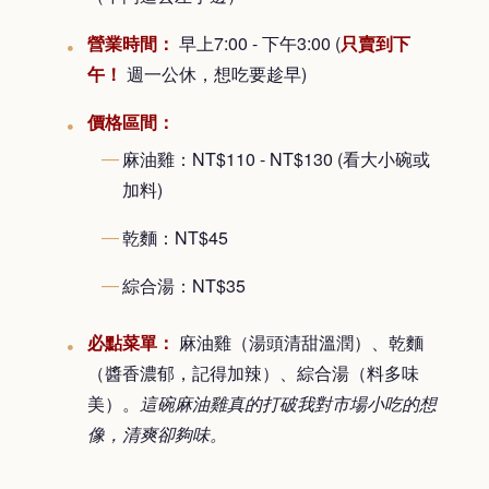
營業時間：
早上7:00 - 下午3:00 (
只賣到下
午！
週一公休，想吃要趁早)
價格區間：
麻油雞：NT$110 - NT$130 (看大小碗或
加料)
乾麵：NT$45
綜合湯：NT$35
必點菜單：
麻油雞（湯頭清甜溫潤）、乾麵
（醬香濃郁，記得加辣）、綜合湯（料多味
美）。
這碗麻油雞真的打破我對市場小吃的想
像，清爽卻夠味。