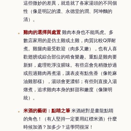
這些微妙的差異，就造就了各家湯頭的不同個
性（像是明記的濃、永德堂的潤、阿坤麵的
清）。
雞肉的選擇與處置
雞肉本身也不能馬虎。多
數店家用的是仿土雞或土雞，肉質比較Q彈耐
煮。雞腿肉最受歡迎（肉多又嫩），也有人喜
歡翅膀或綜合部位的啃食樂趣。重點是雞肉要
新鮮，處理乾淨沒腥味。有些店會先稍微炒過
或煎過雞肉再煮湯，讓表皮有點焦香（像乾麻
油雞那樣），湯頭會更濃郁；有些則直接入湯
燉煮，追求雞肉本身的鮮甜和嫩度（像陳明
統）。
米酒的藝術：點睛之筆
米酒絕對是畫龍點睛
的角色！（有人堅持一定要用紅標米酒）什麼
時候加酒？加多少？這學問很深！