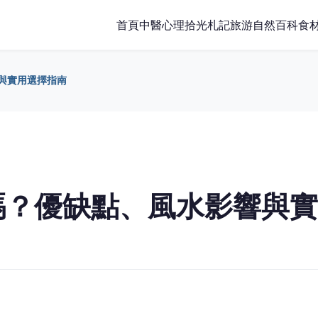
首頁
中醫
心理
拾光札記
旅游
自然百科
食
與實用選擇指南
嗎？優缺點、風水影響與實