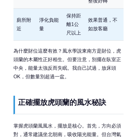
整後好轉
保持距
廁所附
淨化負能
效果普通，不
離1公
近
量
如放客廳
尺以上
為什麼財位這麼有效？風水學說東南方是財位，虎
頭蘭的木屬性正好相生。但要注意，別擺在臥室正
中央，能量太強反而失眠。我自己試過，放床頭
OK，但數量別超過一盆。
正確擺放虎頭蘭的風水秘訣
掌握虎頭蘭風風水，擺放是核心。首先，方向必須
對，通常建議坐北朝南，吸收陽光能量。但台灣氣