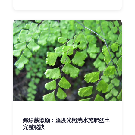
鐵線蕨照顧：溫度光照澆水施肥盆土
完整秘訣