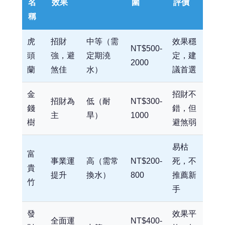
名
效果
圍
評價
稱
虎
招財
中等（需
效果穩
NT$500-
頭
強，避
定期澆
定，建
2000
蘭
煞佳
水）
議首選
金
招財不
招財為
低（耐
NT$300-
錢
錯，但
主
旱）
1000
樹
避煞弱
易枯
富
事業運
高（需常
NT$200-
死，不
貴
提升
換水）
800
推薦新
竹
手
發
效果平
全面運
NT$400-