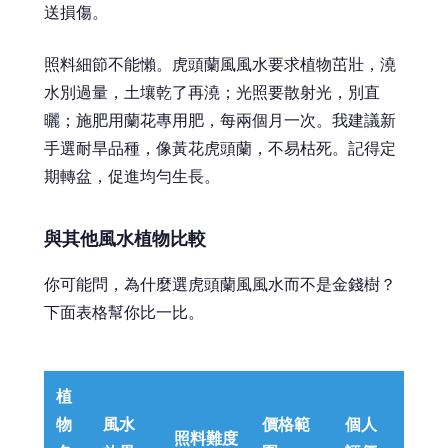
送損傷。
照料細節不能懶。虎頭蘭風風水要求植物茁壯，澆
水別過量，土壤乾了再澆；光照要散射光，別直
曬；施肥用蘭花專用肥，每兩個月一次。我建議新
手選耐旱品種，像黃花虎頭蘭，不易枯死。記得定
期轉盆，促進均勻生長。
與其他風水植物比較
你可能問，為什麼選虎頭蘭風風水而不是金錢樹？
下面表格幫你比一比。
植
物
風水
價格範
個人
照料難度