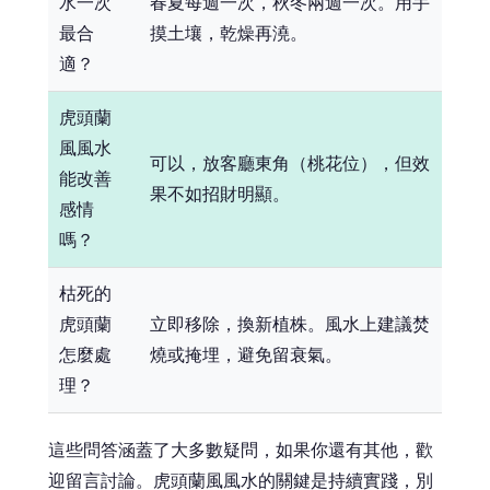
水一次
春夏每週一次，秋冬兩週一次。用手
最合
摸土壤，乾燥再澆。
適？
虎頭蘭
風風水
可以，放客廳東角（桃花位），但效
能改善
果不如招財明顯。
感情
嗎？
枯死的
虎頭蘭
立即移除，換新植株。風水上建議焚
怎麼處
燒或掩埋，避免留衰氣。
理？
這些問答涵蓋了大多數疑問，如果你還有其他，歡
迎留言討論。虎頭蘭風風水的關鍵是持續實踐，別