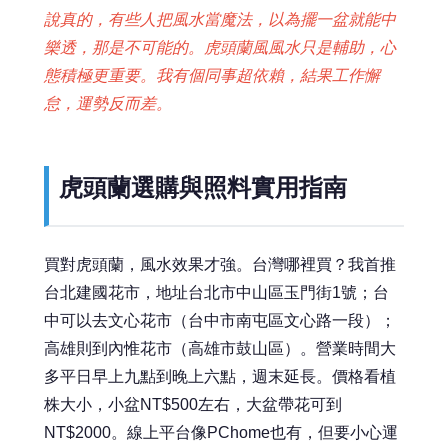
說真的，有些人把風水當魔法，以為擺一盆就能中
樂透，那是不可能的。虎頭蘭風風水只是輔助，心
態積極更重要。我有個同事超依賴，結果工作懈
怠，運勢反而差。
虎頭蘭選購與照料實用指南
買對虎頭蘭，風水效果才強。台灣哪裡買？我首推
台北建國花市，地址台北市中山區玉門街1號；台
中可以去文心花市（台中市南屯區文心路一段）；
高雄則到內惟花市（高雄市鼓山區）。營業時間大
多平日早上九點到晚上六點，週末延長。價格看植
株大小，小盆NT$500左右，大盆帶花可到
NT$2000。線上平台像PChome也有，但要小心運