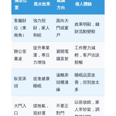
擺放位
建議
風水效果
個人體驗
置
方向
客廳財
強力招
面向大
效果明顯，錢
位（東
財，家人
門或窗
財流動變順
南角）
和睦
戶
提升事業
工作壓力減
辦公室
避開電
運，專注
輕，客戶洽談
書桌
腦直射
力增強
順暢
遠離床
睡眠品質改
臥室床
促進健康
頭櫃邊
善，但別放太
頭
睡眠
緣
多
以前放錯，家
大門入
擋煞氣，
不要正
人常吵架，調
口
迎好運
對門