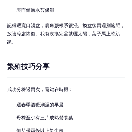
表面鋪層水苔保濕
記得選寬口淺盆，鹿角蕨根系很淺。換盆後兩週別施肥，
放陰涼處恢復。我有次換完盆就曬太陽，葉子馬上軟趴
趴。
繁殖技巧分享
成功分株過兩次，關鍵在時機：
選春季溫暖潮濕的早晨
母株至少有三片成熟營養葉
側芽帶兩條以上氣生根