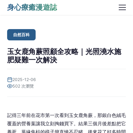
身心療癒漫遊誌
自然百科
玉女鹿角蕨照顧全攻略｜光照澆水施
肥疑難一次解決
2025-12-06
502 次瀏覽
記得三年前在花市第一次看到玉女鹿角蕨，那銀白色絨毛
覆蓋的營養葉讓我立刻掏錢買下。結果三個月後差點把它
養死，葉緣焦枯的樣子簡直慘不忍睹。後來花了好多時間