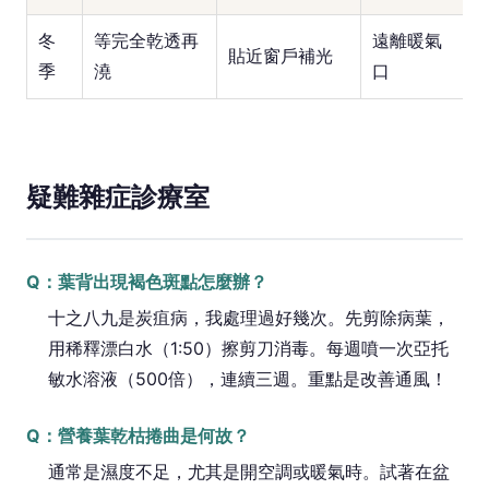
冬
等完全乾透再
遠離暖氣
貼近窗戶補光
季
澆
口
疑難雜症診療室
Q：葉背出現褐色斑點怎麼辦？
十之八九是炭疽病，我處理過好幾次。先剪除病葉，
用稀釋漂白水（1:50）擦剪刀消毒。每週噴一次亞托
敏水溶液（500倍），連續三週。重點是改善通風！
Q：營養葉乾枯捲曲是何故？
通常是濕度不足，尤其是開空調或暖氣時。試著在盆