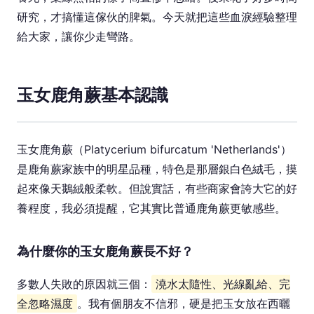
研究，才搞懂這傢伙的脾氣。今天就把這些血淚經驗整理
給大家，讓你少走彎路。
玉女鹿角蕨基本認識
玉女鹿角蕨（Platycerium bifurcatum 'Netherlands'）
是鹿角蕨家族中的明星品種，特色是那層銀白色絨毛，摸
起來像天鵝絨般柔軟。但說實話，有些商家會誇大它的好
養程度，我必須提醒，它其實比普通鹿角蕨更敏感些。
為什麼你的玉女鹿角蕨長不好？
多數人失敗的原因就三個：
澆水太隨性、光線亂給、完
全忽略濕度
。我有個朋友不信邪，硬是把玉女放在西曬