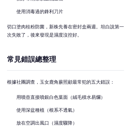
使用消毒過的鋒利刀片
切口塗肉桂粉防菌，新株先養在密封盒兩週。坦白說第一
次失敗了，後來發現是濕度沒控好。
常見錯誤總整理
根據社團調查，玉女鹿角蕨照顧最常犯的五大錯誤：
用噴壺直接噴銀白色葉面（絨毛積水易爛）
使用深盆種植（根系不透氣）
放在空調出風口（濕度驟降）