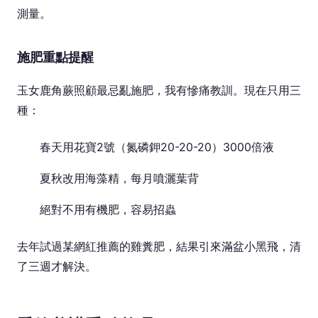
測量。
施肥重點提醒
玉女鹿角蕨照顧最忌亂施肥，我有慘痛教訓。現在只用三
種：
春天用花寶2號（氮磷鉀20-20-20）3000倍液
夏秋改用海藻精，每月噴灑葉背
絕對不用有機肥，容易招蟲
去年試過某網紅推薦的雞糞肥，結果引來滿盆小黑飛，清
了三週才解決。