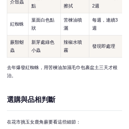
介殼蟲
點
擦拭
2週
葉面白色點
苦楝油噴
每週，連續3
紅蜘蛛
狀
灑
週
蕨類蚜
新芽處綠色
辣椒水噴
發現即處理
蟲
小蟲
霧
去年爆發紅蜘蛛，用苦楝油加濕毛巾包裹盆土三天才根
治。
選購與品相判斷
在花市挑玉女鹿角蕨要看這些細節：