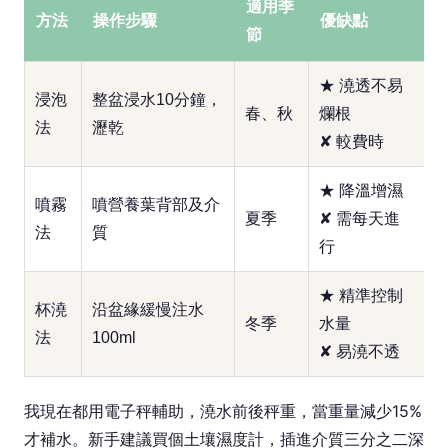
適用季
方法
操作步驟
優缺點
節
★ 澆透不易
浸泡
整盆浸水10分鐘，
春、秋
爛根
法
瀝乾
✘ 較費時
★ 降溫增濕
噴霧
噴營養葉背部及介
夏季
✘ 需每天進
法
質
行
★ 精準控制
杯澆
沿盆緣緩慢注水
冬季
水量
法
100ml
✘ 易澆不透
我現在都用電子秤輔助，澆水前後秤重，當重量減少15%
才補水。新手建議買個土壤濕度計，插進介質三分之二深