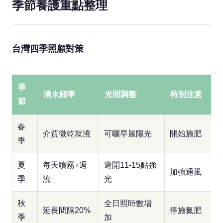
季節養護重點整理
台灣四季照顧對策
季
澆水頻率
光照調整
特別注意
節
春
介質微乾就澆
可曬早晨陽光
開始施肥
季
夏
每天噴霧+週
避開11-15點強
加強通風
季
澆
光
秋
全日照時數增
延長間隔20%
停施氮肥
季
加