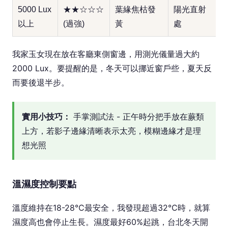
5000 Lux
★★☆☆☆
葉緣焦枯發
陽光直射
以上
(過強)
黃
處
我家玉女現在放在客廳東側窗邊，用測光儀量過大約
2000 Lux。要提醒的是，冬天可以挪近窗戶些，夏天反
而要後退半步。
實用小技巧：
手掌測試法 - 正午時分把手放在蕨類
上方，若影子邊緣清晰表示太亮，模糊邊緣才是理
想光照
溫濕度控制要點
溫度維持在18-28℃最安全，我發現超過32℃時，就算
濕度高也會停止生長。濕度最好60%起跳，台北冬天開