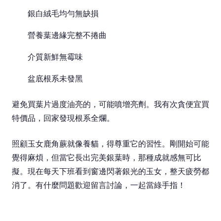
銀白絨毛均勻無缺損
營養葉邊緣完整不捲曲
介質新鮮無霉味
盆底根系未發黑
避免買葉片過度油亮的，可能噴增亮劑。我有次貪便宜買
特價品，回家發現根系全爛。
照顧玉女鹿角蕨就像養貓，得尊重它的習性。剛開始可能
覺得麻煩，但當它長出完美銀葉時，那種成就感無可比
擬。現在每天下班看到窗邊閃著銀光的玉女，整天疲勞都
消了。有什麼問題歡迎留言討論，一起當綠手指！