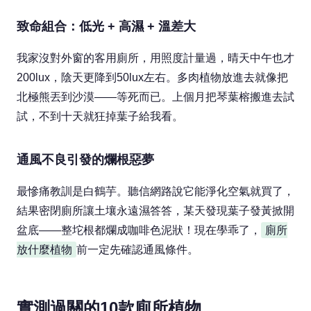
致命組合：低光 + 高濕 + 溫差大
我家沒對外窗的客用廁所，用照度計量過，晴天中午也才
200lux，陰天更降到50lux左右。多肉植物放進去就像把
北極熊丟到沙漠——等死而已。上個月把琴葉榕搬進去試
試，不到十天就狂掉葉子給我看。
通風不良引發的爛根惡夢
最慘痛教訓是白鶴芋。聽信網路說它能淨化空氣就買了，
結果密閉廁所讓土壤永遠濕答答，某天發現葉子發黃掀開
盆底——整坨根都爛成咖啡色泥狀！現在學乖了，
廁所
放什麼植物
前一定先確認通風條件。
實測過關的10款廁所植物