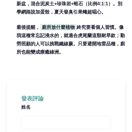
新盆，混合泥炭土+珍珠岩+蛭石（比例4:1:1）。別
學網路說加蛋殼，夏天發臭引果蠅超噁心。
最後提醒，
廁所放什麼植物
終究要看個人習慣。像
我這種常忘記澆水的，就適合虎尾蘭這類耐旱款；勤
勞照顧的人可以挑戰鐵線蕨。只要避開地雷品種，廁
所也能變成療癒綠洲。
發表評論
姓名