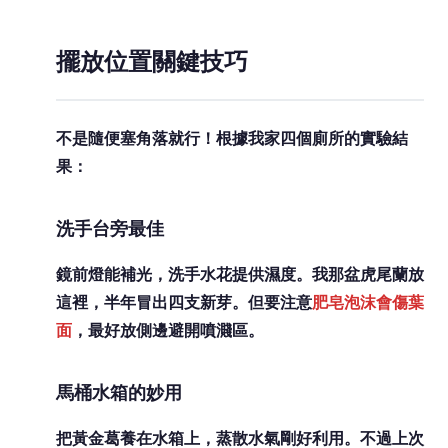
擺放位置關鍵技巧
不是隨便塞角落就行！根據我家四個廁所的實驗結
果：
洗手台旁最佳
鏡前燈能補光，洗手水花提供濕度。我那盆虎尾蘭放
這裡，半年冒出四支新芽。但要注意
肥皂泡沫會傷葉
面
，最好放側邊避開噴濺區。
馬桶水箱的妙用
把黃金葛養在水箱上，蒸散水氣剛好利用。不過上次