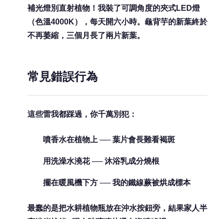
補光燈別直射植物！我裝了可調角度的夾式LED燈
（色溫4000K），每天開六小時。龜背芋的新葉終於
不再萎縮，三個月長了兩片新葉。
常見錯誤行為
這些雷我都踩過，你千萬別犯：
噴香水在植物上 ── 葉片會長難看褐斑
用洗澡水澆花 ── 沐浴乳成分燒根
擺在暖風機下方 ── 我的鐵線蕨被烘成標本
最蠢的是把水耕植物瓶放在沖水按鈕旁，結果家人半