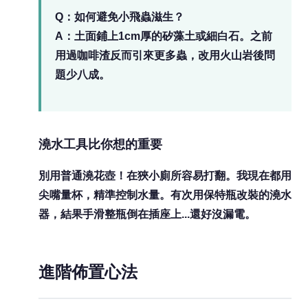
Q：如何避免小飛蟲滋生？
A：土面鋪上1cm厚的矽藻土或細白石。之前
用過咖啡渣反而引來更多蟲，改用火山岩後問
題少八成。
澆水工具比你想的重要
別用普通澆花壺！在狹小廁所容易打翻。我現在都用
尖嘴量杯，精準控制水量。有次用保特瓶改裝的澆水
器，結果手滑整瓶倒在插座上...還好沒漏電。
進階佈置心法