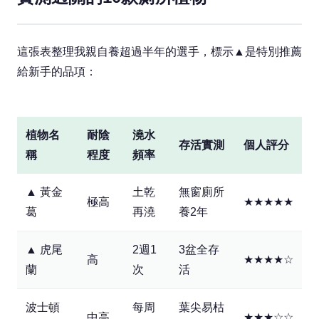
這張表整理我親自養超過半年的選手，標示▲是特別推薦
給新手的品項：
植物名
耐陰
澆水
存活實測
個人評分
稱
程度
頻率
▲ 黃金
土乾
無窗廁所
極高
★★★★★
葛
再澆
養2年
▲ 虎尾
2週1
3盆全存
高
★★★★☆
蘭
次
活
波士頓
每周
葉尖易枯
中高
★★★☆☆