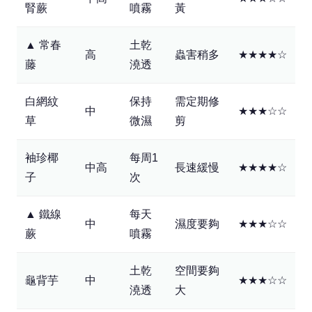
腎蕨
噴霧
黃
▲ 常春
土乾
高
蟲害稍多
★★★★☆
藤
澆透
白網紋
保持
需定期修
中
★★★☆☆
草
微濕
剪
袖珍椰
每周1
中高
長速緩慢
★★★★☆
子
次
▲ 鐵線
每天
中
濕度要夠
★★★☆☆
蕨
噴霧
土乾
空間要夠
龜背芋
中
★★★☆☆
澆透
大