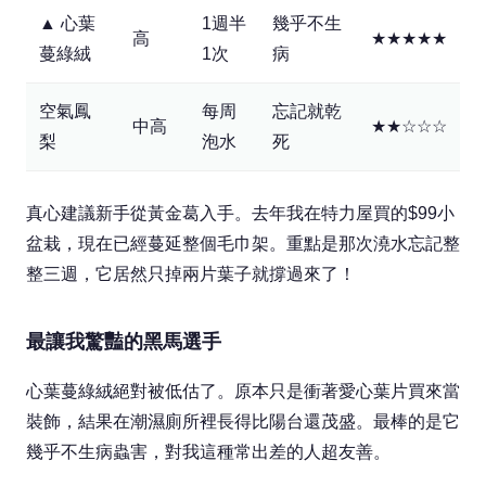
▲ 心葉
1週半
幾乎不生
高
★★★★★
蔓綠絨
1次
病
空氣鳳
每周
忘記就乾
中高
★★☆☆☆
梨
泡水
死
真心建議新手從黃金葛入手。去年我在特力屋買的$99小
盆栽，現在已經蔓延整個毛巾架。重點是那次澆水忘記整
整三週，它居然只掉兩片葉子就撐過來了！
最讓我驚豔的黑馬選手
心葉蔓綠絨絕對被低估了。原本只是衝著愛心葉片買來當
裝飾，結果在潮濕廁所裡長得比陽台還茂盛。最棒的是它
幾乎不生病蟲害，對我這種常出差的人超友善。