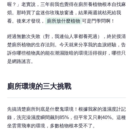
喔？」老實說，三年前我也覺得在廁所養植物根本自找麻
煩。那時買了盆迷你玫瑰放窗邊，結果兩週就枯死給我
看。後來才發現，
廁所放什麼植物
可是門學問啊！
經過無數次失敗（對，我連仙人掌都養死過），終於摸清
楚廁所植物的生存法則。今天就來分享我的血淚經驗，告
訴你哪些植物真的能在潮濕陰暗的環境活得很好，哪些只
是網路謠言。
廁所環境的三大挑戰
先搞清楚廁所到底是什麼鬼環境！根據我家的溫濕度計記
錄，洗完澡濕度瞬間飆到85%，但平常又只剩40%。這種
坐雲霄飛車的環境，多數植物根本受不了。