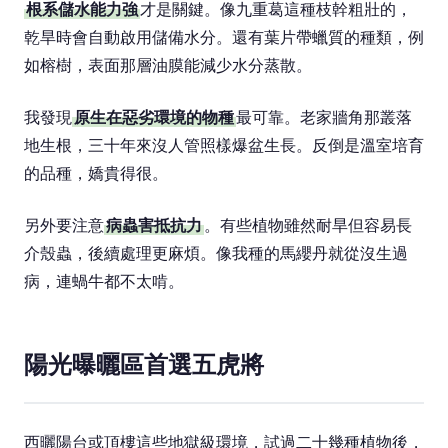
根系儲水能力強
才是關鍵。像九重葛這種枝幹粗壯的，
乾旱時會自動啟用儲備水分。還有葉片帶蠟質的種類，例
如榕樹，表面那層油膜能減少水分蒸散。
我發現
原生在惡劣環境的物種
最可靠。老家牆角那叢落
地生根，三十年來沒人管照樣爆盆生長。反倒是溫室培育
的品種，嬌貴得很。
另外要注意
病蟲害抵抗力
。有些植物雖然耐旱但容易長
介殼蟲，後續處理更麻煩。像我種的馬纓丹就從沒生過
病，連蝸牛都不太啃。
陽光曝曬區首選五虎將
西曬陽台或頂樓這些地獄級環境，試過二十幾種植物後，