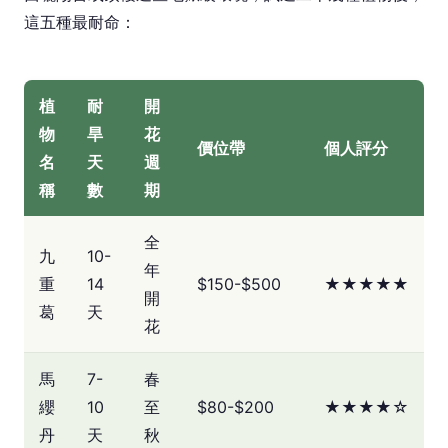
這五種最耐命：
植
耐
開
物
旱
花
價位帶
個人評分
名
天
週
稱
數
期
全
九
10-
年
重
14
$150-$500
★★★★★
開
葛
天
花
馬
7-
春
纓
10
至
$80-$200
★★★★☆
丹
天
秋