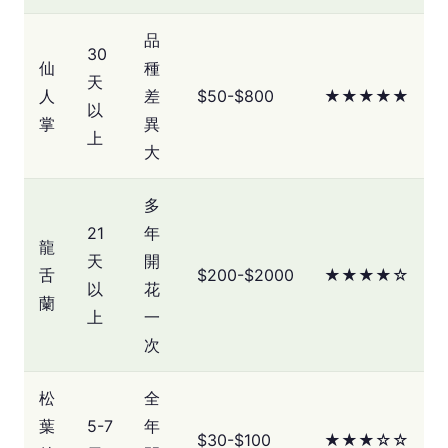
品
30
仙
種
天
人
差
$50-$800
★★★★★
以
掌
異
上
大
多
21
年
龍
天
開
舌
$200-$2000
★★★★☆
以
花
蘭
上
一
次
松
全
葉
5-7
年
$30-$100
★★★☆☆