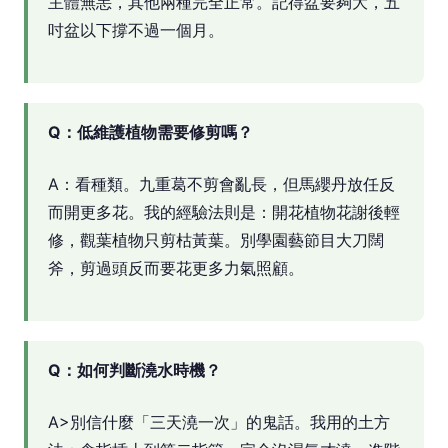
主體無恙，其他兩種完全正常。記得盆要夠大，五
吋盆以下撐不過一個月。
Q：低維護植物需要修剪嗎？
A：看種類。九重葛不剪會亂長，但馬纓丹放任反
而開更多花。我的經驗法則是：開花植物花謝後輕
修，觀葉植物只剪枯黃葉。別學園藝節目大刀闊
斧，剪過頭反而要花更多力氣照顧。
Q：如何判斷澆水時機？
A>別信什麼「三天澆一次」的鬼話。我用的土方