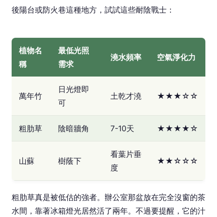
後陽台或防火巷這種地方，試試這些耐陰戰士：
植物名
最低光照
澆水頻率
空氣淨化力
稱
需求
日光燈即
萬年竹
土乾才澆
★★★☆☆
可
粗肋草
陰暗牆角
7-10天
★★★★☆
看葉片垂
山蘇
樹蔭下
★★☆☆☆
度
粗肋草真是被低估的強者。辦公室那盆放在完全沒窗的茶
水間，靠著冰箱燈光居然活了兩年。不過要提醒，它的汁