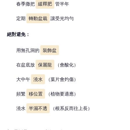
春季撒把
緩釋肥
管半年
定期
轉動盆栽
讓受光均勻
絕對避免：
用無孔洞的
裝飾盆
在盆底放
保麗龍
（會酸化）
大中午
澆水
（葉片會灼傷）
頻繁
移位置
（植物要適應）
澆水
半濕不透
（根系反而往上長）