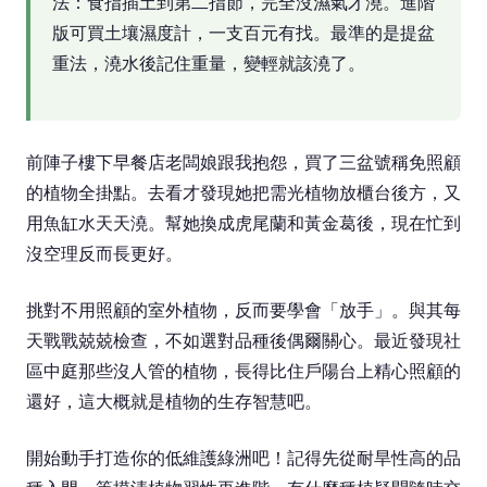
法：食指插土到第二指節，完全沒濕氣才澆。進階
版可買土壤濕度計，一支百元有找。最準的是提盆
重法，澆水後記住重量，變輕就該澆了。
前陣子樓下早餐店老闆娘跟我抱怨，買了三盆號稱免照顧
的植物全掛點。去看才發現她把需光植物放櫃台後方，又
用魚缸水天天澆。幫她換成虎尾蘭和黃金葛後，現在忙到
沒空理反而長更好。
挑對不用照顧的室外植物，反而要學會「放手」。與其每
天戰戰兢兢檢查，不如選對品種後偶爾關心。最近發現社
區中庭那些沒人管的植物，長得比住戶陽台上精心照顧的
還好，這大概就是植物的生存智慧吧。
開始動手打造你的低維護綠洲吧！記得先從耐旱性高的品