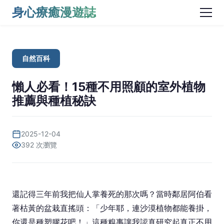
身心療癒漫遊誌
自然百科
懶人必看！15種不用照顧的室外植物
推薦與種植秘訣
2025-12-04
392 次瀏覽
還記得三年前我把仙人掌養死的那次嗎？當時鄰居阿伯看
著枯黃的盆栽直搖頭：「少年耶，連沙漠植物都能養掛，
你還是種塑膠花吧！」這種糗事讓我認真研究起真正不用