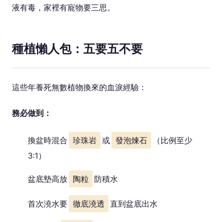
液有毒，家裡有寵物要三思。
種植懶人包：五要五不要
這些年養死無數植物換來的血淚經驗：
務必做到：
換盆時混合
珍珠岩
或
發泡煉石
（比例至少
3:1）
盆底墊高放
陶粒
防積水
首次澆水要
徹底澆透
直到盆底出水