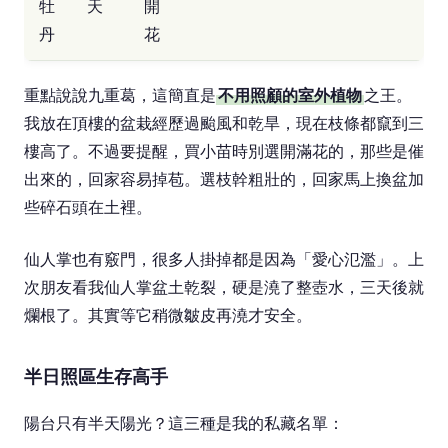
牡
天
開
丹
花
重點說說九重葛，這簡直是
不用照顧的室外植物
之王。
我放在頂樓的盆栽經歷過颱風和乾旱，現在枝條都竄到三
樓高了。不過要提醒，買小苗時別選開滿花的，那些是催
出來的，回家容易掉苞。選枝幹粗壯的，回家馬上換盆加
些碎石頭在土裡。
仙人掌也有竅門，很多人掛掉都是因為「愛心氾濫」。上
次朋友看我仙人掌盆土乾裂，硬是澆了整壺水，三天後就
爛根了。其實等它稍微皺皮再澆才安全。
半日照區生存高手
陽台只有半天陽光？這三種是我的私藏名單：