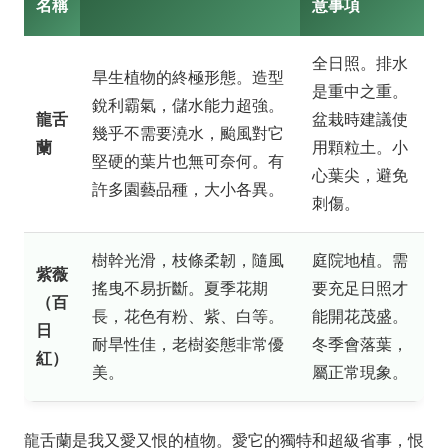
名稱
意事項
全日照。排水
旱生植物的終極形態。造型
是重中之重。
銳利霸氣，儲水能力超強。
龍舌
盆栽時建議使
幾乎不需要澆水，颱風對它
蘭
用顆粒土。小
堅硬的葉片也無可奈何。有
心葉尖，避免
許多園藝品種，大小各異。
刺傷。
樹幹光滑，枝條柔韌，隨風
庭院地植。需
紫薇
搖曳不易折斷。夏季花期
要充足日照才
（百
長，花色有粉、紫、白等。
能開花茂盛。
日
耐旱性佳，老樹姿態非常優
冬季會落葉，
紅）
美。
屬正常現象。
龍舌蘭是我又愛又恨的植物。愛它的獨特和超級省事，恨