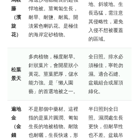
地、斜坡地。生
藤
悍地被。莖匍匐生長，
長迅猛，需注意
（濱
耐旱、耐鹽、耐風。開
其侵略性，避免
旋
淡紫色喇叭花。是極佳
入侵不想被覆蓋
花）
的海岸定砂植物。
的區域。
多肉植物，極度耐旱。
全日照。排水必
針狀葉片，會開星狀小
須極佳，寧乾勿
松葉
黃花。莖葉肥厚，儲水
濕。適合石縫、
景天
能力強。是「懶人園
盆栽組合或屋頂
藝」的首選地被之一。
綠化。
遍地
不是那個中藥材。這裡
半日照到全日
金
指的是葉片圓潤、匍匐
照。濕潤處生長
（金
生長的地被植物。耐陰
更快，但耐旱性
錢
也耐曬，生長快速，形
也不差。盆栽吊