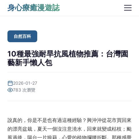
身心療癒漫遊誌
自然百科
10種最強耐旱抗風植物推薦：台灣園
藝新手懶人包
2026-01-27
783 次瀏覽
說真的，你是不是也有過這種經驗？興沖沖從花市買回來
的漂亮盆栽，夏天一個沒注意澆水，回來就變成枯枝；颱
風過後，陽台一片狼藉，心愛的植物攔腰折斷。那種感覺