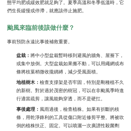
態平均肥或緩效肥就足夠了。夏季高溫和冬季低溫時，它
們生長緩慢或停滯，就應該停止施肥。
颱風來臨前後該做什麼？
事前預防永遠比事後補救重要。
盆栽：
將中小型盆栽暫時移到避風的牆角、屋簷下，
或集中放倒。大型盆栽如果搬不動，可以用繩網或布
條將枝葉稍微收攏綁縛，減少受風面積。
地植樹木：
檢查支撐架是否牢固，特別是剛種植不久
的新樹。對於過於茂密的樹冠，可以在非颱風季時進
行適當疏剪，讓風能夠穿透，而不是硬扛。
事後處理：
風雨過後，檢查植株。如果有折斷的枝
條，用乾淨鋒利的工具從傷口附近修剪平整。將被吹
倒的植株扶正、固定。可以噴灑一次廣譜性殺菌劑