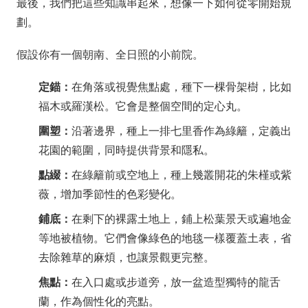
最後，我們把這些知識串起來，想像一下如何從零開始規
劃。
假設你有一個朝南、全日照的小前院。
定錨：
在角落或視覺焦點處，種下一棵骨架樹，比如
福木或羅漢松。它會是整個空間的定心丸。
圍塑：
沿著邊界，種上一排七里香作為綠籬，定義出
花園的範圍，同時提供背景和隱私。
點綴：
在綠籬前或空地上，種上幾叢開花的朱槿或紫
薇，增加季節性的色彩變化。
鋪底：
在剩下的裸露土地上，鋪上松葉景天或遍地金
等地被植物。它們會像綠色的地毯一樣覆蓋土表，省
去除雜草的麻煩，也讓景觀更完整。
焦點：
在入口處或步道旁，放一盆造型獨特的龍舌
蘭，作為個性化的亮點。