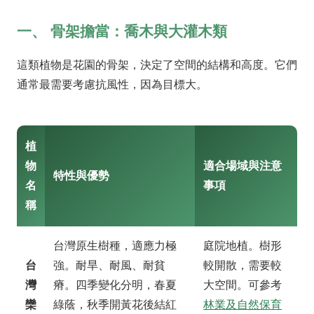
一、 骨架擔當：喬木與大灌木類
這類植物是花園的骨架，決定了空間的結構和高度。它們
通常最需要考慮抗風性，因為目標大。
植
物
適合場域與注意
特性與優勢
名
事項
稱
台灣原生樹種，適應力極
庭院地植。樹形
台
強。耐旱、耐風、耐貧
較開散，需要較
灣
瘠。四季變化分明，春夏
大空間。可參考
欒
綠蔭，秋季開黃花後結紅
林業及自然保育