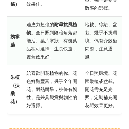
型。幾乎是零失
橘）
效果佳。
敗率的選擇。
適應力超強的
耐旱抗風植
地被、綠籬、盆
物
。全日照到陰暗角落都
栽。幾乎不挑環
鵝掌
能活。葉片掌狀，有斑葉
境。偶有介殼蟲
藤
品種可選擇。生長快速，
問題，注意通
覆蓋效果好。
風。
給喜歡開花植物的你。花
全日照環境。花
朱槿
色鮮豔豐富，幾乎全年開
園叢植或盆栽。
（扶
花。耐熱耐旱，枝條有韌
開花需充足光
桑
性。是兼具觀賞與韌性的
照，定期補充開
花）
好選擇。
花肥效果更好。