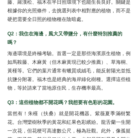
藤、羅漢松、福木在半日照環境下也能生長良好。關鍵是
根據你的光照條件，去挑選列表中相對應的植物，而不是
硬把需要全日照的植物種在陰暗處。
Q2：我住在海邊，風大又帶鹽分，有什麼特別推薦的
嗎？
海邊環境是終極考驗。首選一定是那些海濱原生植物，例
如馬鞍藤、木麻黃（但木麻黃現已較少推薦）、草海桐、
黃槿等。它們的葉片通常有蠟質或絨毛，能反射陽光並抵
抗鹽分附著。福木也是經典的海岸綠化樹種。選擇這些植
物，等於請來了當地原住民，生存機率最高。
Q3：這些植物都不開花嗎？我想要有色彩的花園。
當然有！朱槿（扶桑）就是開花機器。紫薇夏季滿樹繁
花。台灣欒樹秋季的黃花和紅果色彩繽紛。龍舌蘭一生開
一次花，但花梗可高達數公尺，極為壯觀。此外，像孤挺