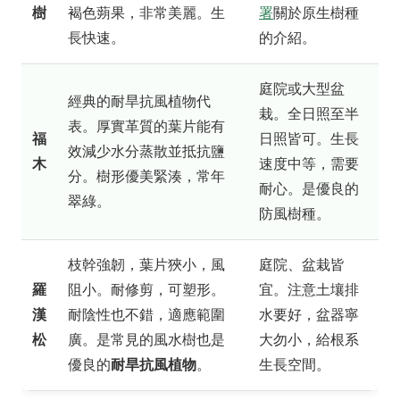
樹
褐色蒴果，非常美麗。生
署
關於原生樹種
長快速。
的介紹。
庭院或大型盆
經典的耐旱抗風植物代
栽。全日照至半
表。厚實革質的葉片能有
福
日照皆可。生長
效減少水分蒸散並抵抗鹽
木
速度中等，需要
分。樹形優美緊湊，常年
耐心。是優良的
翠綠。
防風樹種。
枝幹強韌，葉片狹小，風
庭院、盆栽皆
羅
阻小。耐修剪，可塑形。
宜。注意土壤排
漢
耐陰性也不錯，適應範圍
水要好，盆器寧
松
廣。是常見的風水樹也是
大勿小，給根系
優良的
耐旱抗風植物
。
生長空間。