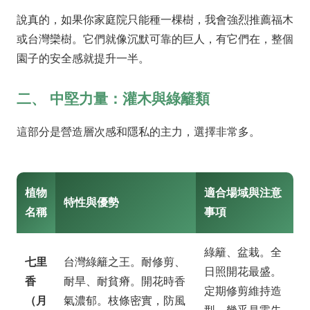
說真的，如果你家庭院只能種一棵樹，我會強烈推薦福木
或台灣欒樹。它們就像沉默可靠的巨人，有它們在，整個
園子的安全感就提升一半。
二、 中堅力量：灌木與綠籬類
這部分是營造層次感和隱私的主力，選擇非常多。
植物
適合場域與注意
特性與優勢
名稱
事項
綠籬、盆栽。全
七里
台灣綠籬之王。耐修剪、
日照開花最盛。
香
耐旱、耐貧瘠。開花時香
定期修剪維持造
（月
氣濃郁。枝條密實，防風