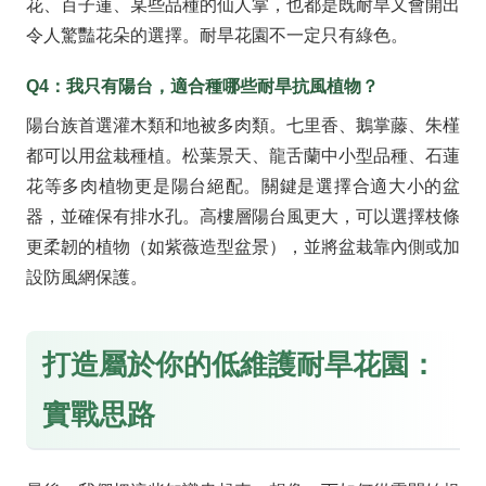
花、百子蓮、某些品種的仙人掌，也都是既耐旱又會開出
令人驚豔花朵的選擇。耐旱花園不一定只有綠色。
Q4：我只有陽台，適合種哪些耐旱抗風植物？
陽台族首選灌木類和地被多肉類。七里香、鵝掌藤、朱槿
都可以用盆栽種植。松葉景天、龍舌蘭中小型品種、石蓮
花等多肉植物更是陽台絕配。關鍵是選擇合適大小的盆
器，並確保有排水孔。高樓層陽台風更大，可以選擇枝條
更柔韌的植物（如紫薇造型盆景），並將盆栽靠內側或加
設防風網保護。
打造屬於你的低維護耐旱花園：
實戰思路