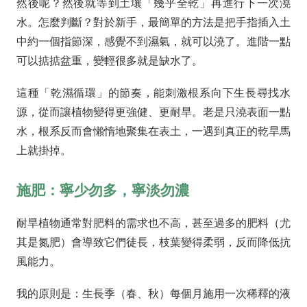
然後呢？然後就等到土壤「幾乎全乾」再進行下一次澆
水。怎麼判斷？對於新手，最簡單的方法是把手指插入土
中約一個指節深，感覺不到濕氣，就可以澆了。進階一點
可以掂掂盆重，變輕很多就是缺水了。
這種「乾濕循環」的節奏，能刺激根系向下生長尋找水
源，從而讓植物變得更強健、更耐旱。老是只澆表面一點
水，根系反而會懶惰地聚集在表土，一遇到真正的乾旱馬
上就掛掉。
施肥：寧少勿多，寧淡勿濃
耐旱植物通常對肥料的需求也不高，甚至過多的肥料（尤
其是氮肥）會導致它們徒長，枝葉變得柔弱，反而降低抗
風能力。
我的原則是：生長季（春、秋）每個月施用一次稀釋的液