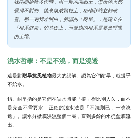
我剛開始種多肉時，用一般的園藝土，怎麼澆水都
覺得不對勁。後來換成顆粒土，植物狀態立刻改
善。那一刻我才明白，所謂的「耐旱」，是建立在
「根系健康」的基礎上，而健康的根系需要會呼吸
的土壤。
澆水哲學：不是不澆，而是澆透
這是對
耐旱抗風植物
最大的誤解。認為它們耐旱，就幾乎
不給水。
錯。耐旱指的是它們在缺水時能「撐」得比別人久，而不
是完全不需要水。正確的澆水法是「不澆則已，一澆澆
透」。讓水分徹底浸濕整個土團，直到多餘的水從盆底流
出。