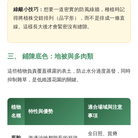
綠籬小技巧：
想要一道密實的防風綠牆，種植時記
得將植株交錯排列（品字形），而不是排成一條直
線。這樣長大後才會緊密沒有縫隙。
三、 鋪陳底色：地被與多肉類
這些植物負責覆蓋裸露的表土，防止水分過度蒸發，同時
抑制雜草，是低維護花園的關鍵。
植物
適合場域與注意
特性與優勢
名稱
事項
全日照、貧瘠
馬鞍
海邊沙地都能長的超強