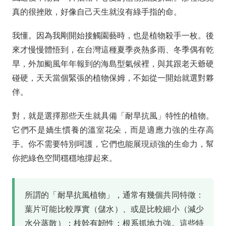
真的很挫敗，好像自己天生就沒有綠手指的命。
我懂。因為我剛開始接觸園藝時，也是植物殺手一枚。後
來才慢慢體悟到，在台灣這種夏季炎熱多雨、冬季偶有乾
旱，外加颱風年年報到的海島型氣候裡，與其跟老天爺硬
碰硬，天天當個緊張的植物保姆，不如從一開始就選對夥
伴。
對，就是選擇那些天生就具備「耐旱抗風」特性的植物。
它們不是嬌生慣養的溫室花朵，而是適應力強的生存高
手。你不需要特別呵護，它們也能展現頑強的生命力，幫
你把綠色空間穩穩地撐起來。
所謂的「耐旱抗風植物」，通常有幾個共同特徵：
葉片可能比較厚實（儲水）、或是比較細小（減少
水分蒸散）；枝幹有韌性；根系抓地力強。這些特