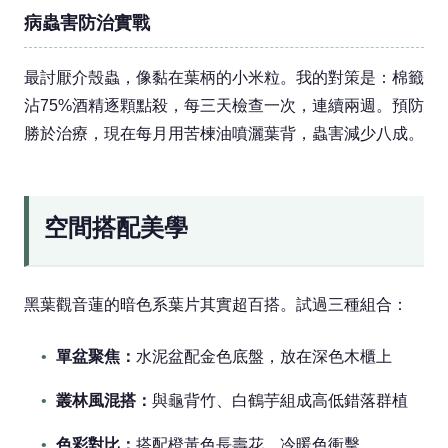
病蟲害防治實戰
最討厭介殼蟲，像黏在葉柄的小米粒。我的對策是：棉籤
沾75%酒精逐顆點殺，每三天檢查一次，連續兩週。預防
勝於治療，現在每月用苦楝油噴灑葉背，蟲害減少八成。
空間搭配美學
黑葉觀音蓮的暗色系葉片其實超百搭。試過三種組合：
單盆聚焦：
水泥盆配金色底盤，放在深色木櫃上
叢林風混搭：
與龜背竹、白鶴芋組成高低錯落群植
色彩對比：
搭配橙黃色長壽花，冷暖色衝擊