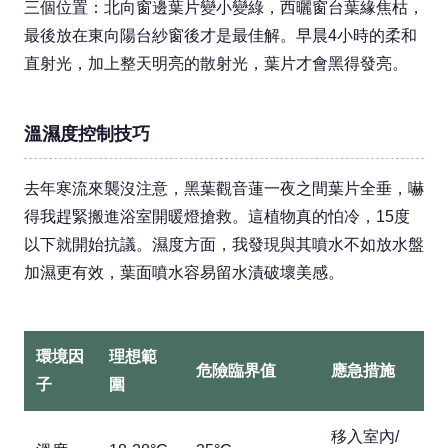
三個位置：北向窗邊葉片變小變綠，西曬窗台葉緣焦枯，
最後放在東向陽台紗窗後才是最佳解。早晨4小時的柔和
直射光，加上整天明亮的散射光，葉片才會黑得發亮。
溫濕度控制技巧
去年寒流來襲沒注意，黑葉觀音蓮一夜之間葉片全垂，嚇
得我趕緊搬進浴室開暖燈搶救。這植物真的怕冷，15度
以下就開始抗議。濕度方面，我發現與其噴水不如放水盤
加濕更有效，葉面噴水容易留水漬破壞美感。
環境因
理想範
危險臨界值
應急措施
子
圍
移入室內/