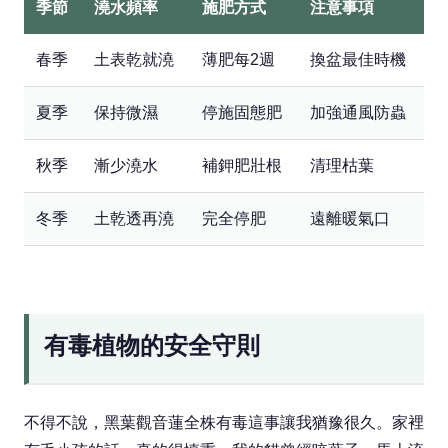
季節
澆水頻率
施肥方式
注意事項
春季
土表乾就澆
薄肥每2週
換盆最佳時機
夏季
保持微濕
停施固態肥
加強通風防蟲
秋季
漸少澆水
補鉀肥壯根
清理枯葉
冬季
土乾透再澆
完全停肥
遠離暖氣口
有毒植物的安全守則
不得不說，黑葉觀音蓮全株有毒這事讓我猶豫很久。家裡