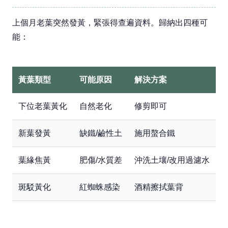
上個月老葉突然發黃，緊張得查遍資料。歸納出四種可
能：
黃葉類型
可能原因
解決方案
下位老葉黃化
自然老化
修剪即可
新葉發黃
缺鐵/鹼性土
施用螯合鐵
葉緣焦黃
肥傷/水質差
沖洗土壤/改用過濾水
斑駁黃化
紅蜘蛛感染
酒精擦拭葉背