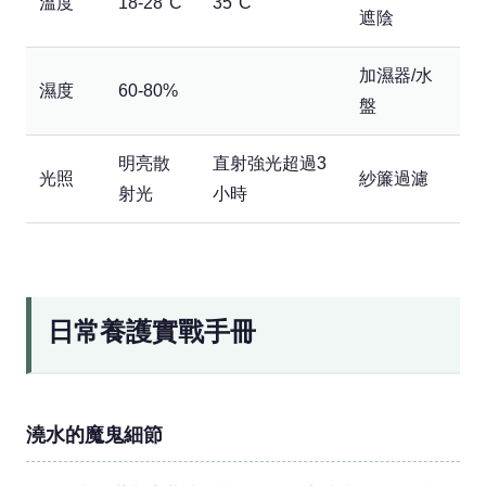
溫度
18-28°C
35°C
遮陰
加濕器/水
濕度
60-80%
盤
明亮散
直射強光超過3
光照
紗簾過濾
射光
小時
日常養護實戰手冊
澆水的魔鬼細節