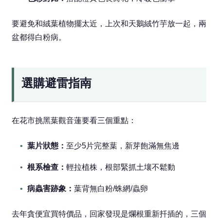
要避免和絨葉植物擺太近，上次和天鵝絨竹芋放一起，兩
盆都得白粉病。
選購避雷指南
在花市挑黑葉觀音蓮要看三個重點：
葉片狀態：
至少5片完整葉，新芽飽滿無焦邊
根系檢查：
輕拉植株，根部緊抓土壤不鬆動
病蟲害跡象：
葉背無白粉/蛛網/蟲卵
去年貪便宜買特價品，回家發現是爛根重新扦插的，三個