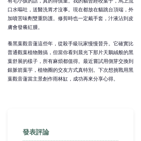
有毛小孩的話，真的得慎重。我的貓曾經咬葉子，馬上流
口水嘔吐，送醫洗胃才沒事。現在都放在貓跳台頂端，外
加噴苦味劑雙重防護。修剪時也一定戴手套，汁液沾到皮
膚會發癢紅腫。
養黑葉觀音蓮這些年，從殺手級玩家慢慢晉升。它確實比
普通觀葉植物難搞，但當你看到晨光下那片天鵝絨般的黑
葉舒展的樣子，所有麻煩都值得。最近嘗試用側芽交換到
銀脈箭葉芋，植物圈的交友方式真特別。下次想挑戰用黑
葉觀音蓮當主景創作雨林缸，成功再來分享心得。
發表評論