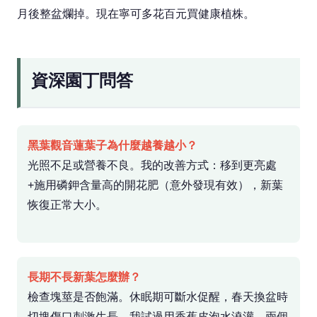
月後整盆爛掉。現在寧可多花百元買健康植株。
資深園丁問答
黑葉觀音蓮葉子為什麼越養越小？
光照不足或營養不良。我的改善方式：移到更亮處
+施用磷鉀含量高的開花肥（意外發現有效），新葉
恢復正常大小。
長期不長新葉怎麼辦？
檢查塊莖是否飽滿。休眠期可斷水促醒，春天換盆時
切塊傷口刺激生長。我試過用香蕉皮泡水澆灌，兩個