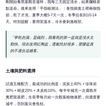
剛開始養黑葉觀音蓮時，我每三天固定澆水，結果爛根差
點送命。後來改用「手指檢測法」：食指插進土裡兩個指
節，乾了才澆。夏季大概5-7天一次，冬季拉長到10-14
天。特別提醒，要用室溫水，冷水會刺激根部。
「寧乾勿濕」是鐵則，我養死的第一盆就是澆水太
勤快。現在改用紅陶盆，透氣性好很多，塑膠盆真
的不適合這嬌客。
土壤與肥料選擇
試過五種配方，最成功的比例是：泥炭土40% + 珍珠岩
30% + 樹皮20% + 木炭粒10%。每半年補充一次腐熟羊
糞肥當基肥，生長季每月給一次觀葉植物液肥，但濃度要
減半，否則葉尖會焦枯。