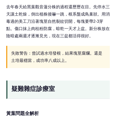
去年春天給黑葉觀音蓮分株的過程還歷歷在目。先停水三
天讓土乾燥，倒出植株後嚇一跳，根系盤成鳥巢狀。用消
毒過的美工刀沿著塊莖自然裂紋切開，每塊要帶2-3芽
點。傷口抹上肉桂粉防腐，晾乾一天才上盆。新分株放在
陰暗處兩週才逐漸見光，現在三盆都活得很好。
失敗警告：曾試過水培發根，結果塊莖腐爛。還是
土培最穩當，成功率八成以上。
疑難雜症診療室
黃葉問題全解析