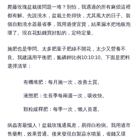
爬藤玫瑰盆栽後問題一堆？別怕，我遇過的所有麻煩這裡
都有解。先說澆水，盆栽土乾得快，尤其風大的日子。裝
個自動澆水器最省事，我用過便宜貨，結果漏水把地板泡
壞了。現在花點錢買好點的，定時定量。
施肥也是學問。太多肥葉子肥綠不開花，太少又營養不
良。我建議用平衡肥，氮磷鉀比例10:10:10。下面是肥料
選擇清單：
有機堆肥：每月施一次，改善土質。
液態肥：生長季每兩週一次，吸收快。
顆粒緩釋肥：每季一次，懶人首選。
病蟲害最惱人！盆栽玫瑰通風差，易得白粉病。我用過市
售藥劑，效果普通。後來發現自製蒜水噴葉，省錢又環