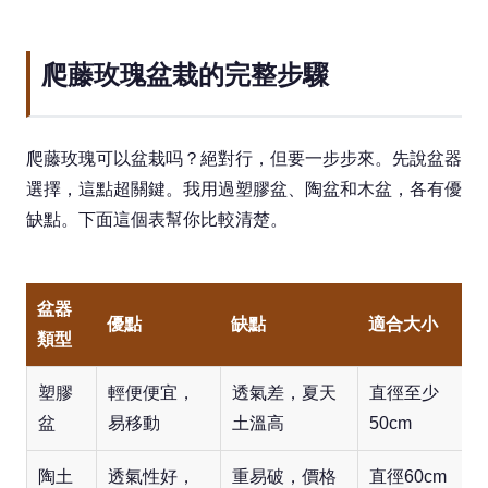
爬藤玫瑰盆栽的完整步驟
爬藤玫瑰可以盆栽吗？絕對行，但要一步步來。先說盆器
選擇，這點超關鍵。我用過塑膠盆、陶盆和木盆，各有優
缺點。下面這個表幫你比較清楚。
盆器
優點
缺點
適合大小
類型
塑膠
輕便便宜，
透氣差，夏天
直徑至少
盆
易移動
土溫高
50cm
陶土
透氣性好，
重易破，價格
直徑60cm