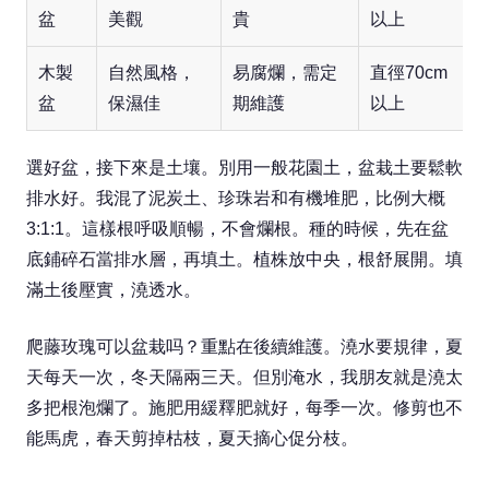
盆
美觀
貴
以上
木製
自然風格，
易腐爛，需定
直徑70cm
盆
保濕佳
期維護
以上
選好盆，接下來是土壤。別用一般花園土，盆栽土要鬆軟
排水好。我混了泥炭土、珍珠岩和有機堆肥，比例大概
3:1:1。這樣根呼吸順暢，不會爛根。種的時候，先在盆
底鋪碎石當排水層，再填土。植株放中央，根舒展開。填
滿土後壓實，澆透水。
爬藤玫瑰可以盆栽吗？重點在後續維護。澆水要規律，夏
天每天一次，冬天隔兩三天。但別淹水，我朋友就是澆太
多把根泡爛了。施肥用緩釋肥就好，每季一次。修剪也不
能馬虎，春天剪掉枯枝，夏天摘心促分枝。