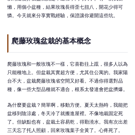
懶，用個小盆種，結果玫瑰長得歪七扭八，開花少得可
憐。今天就來分享實戰經驗，保證讓你避開這些坑。
爬藤玫瑰盆栽的基本概念
爬藤玫瑰和一般玫瑰不一樣，它喜歡往上躥，很多人以為
只能種地上。但盆栽其實超方便，尤其住公寓的。我家陽
台不大，盆栽爬藤玫瑰省空間又好看。不過你得選對品
種，像一些大型品種就不適合，根系太發達會把盆擠爆。
為什麼要盆栽？簡單啊，移動方便。夏天太熱時，我能把
盆移到陰涼處，冬天冷了就搬進屋裡。不像地栽固定死
了。但缺點也有，盆栽土容易乾，得勤澆水。我有次出差
三天忘了托人照顧，回來玫瑰葉子全黃了。心疼死了。