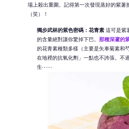
場上殺出重圍。記得第一次發現蒸好的紫薯
（笑）！
獨步武林的紫色密碼：花青素
這可是紫
的含量絕對讓你驚掉下巴。
那種深邃的
的花青素種類多樣（主要是矢車菊素和芍
在地裡的抗氧化劑」一點也不誇張。不
生⋯⋯