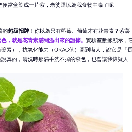
把便當盒染成一片紫，老婆還以為我食物中毒了呢
薯的
超級招牌
！你以為只有藍莓、葡萄才有花青素？紫薯
紫色，就是花青素滿到溢出來的證據。
實驗室數據顯示，
藥素），抗氧化能力（ORAC值）高到嚇人，說它是「
過說真的，清洗時那滿手洗不掉的紫色，也曾讓我懷疑人