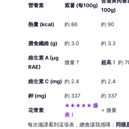
普通黃肉番薯
營養素
紫薯 (每100g)
100g)
熱量 (kcal)
約 86
約 90
膳食纖維 (g)
約 3.0
約 3.3
維生素 A (μg
微量 ?
超高！
約 7
RAE)
維生素 C (mg)
約 2.4
約 2.4
鉀 (mg)
約 337
約 337
★★★★★ 爆
花青素
⭐ 微量
表！
每次備課看到這張表，總會讓我感嘆：
同樣