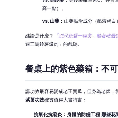
高一點）。
vs. 山藥
：山藥黏滑成分（黏液蛋白
結論是什麼？
「別只寵愛一種薯，輪著吃最
週三馬鈴薯燉肉」的戲碼。
餐桌上的紫色藥箱：不可
講功效最容易變成老王賣瓜，但身為老師，
紫薯功效
確實值得大書特書：
抗氧化抗發炎：身體的防鏽工程
那些花