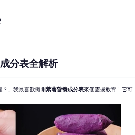
理
成分表全解析
裡？」我最喜歡攤開
紫薯營養成分表
來個震撼教育！它可
。