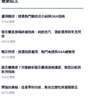
最新貼文
蘆洲雞排：精選熱門雞排店介紹與Q&A指南
515次瀏覽
龍舌蘭直接喝終極指南：純飲技巧、酒款選擇與常見問
答
490次瀏覽
醜豆料理：挑選陷阱處理、熱門食譜與Q&A總整理
401次瀏覽
龍舌蘭幾度？完整解析龍舌蘭酒酒精濃度、類型比較與
飲用指南
522次瀏覽
釋迦的奧秘：從產季到功效，教你怎麼吃與避開禁忌
857次瀏覽