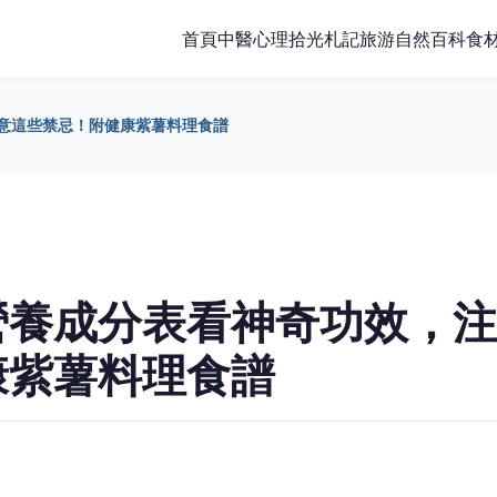
首頁
中醫
心理
拾光札記
旅游
自然百科
食
意這些禁忌！附健康紫薯料理食譜
營養成分表看神奇功效，注
康紫薯料理食譜