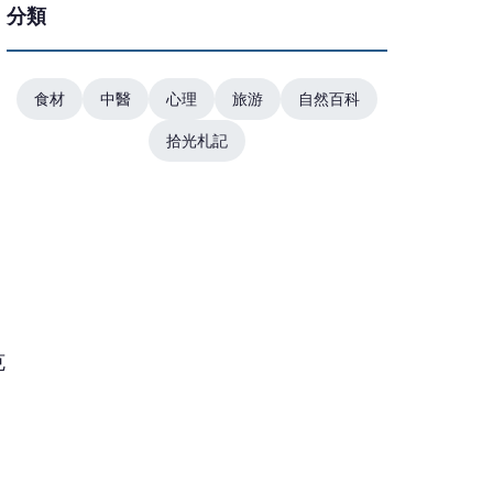
分類
食材
中醫
心理
旅游
自然百科
拾光札記
克