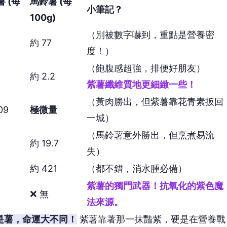
 (每
馬鈴薯 (每
小筆記 ?
100g)
（別被數字嚇到，重點是營養密
約 77
度！）
（飽腹感超強，排便好朋友）
約 2.2
紫薯纖維質地更細緻一些！
（黃肉勝出，但紫薯靠花青素扳回
09
極微量
一城）
（馬鈴薯意外勝出，但烹煮易流
約 19.7
失）
約 421
（都不錯，消水腫必備）
紫薯的獨門武器！抗氧化的紫色魔
❌ 無
法來源。
是薯，命運大不同！
紫薯靠著那一抹豔紫，硬是在營養戰