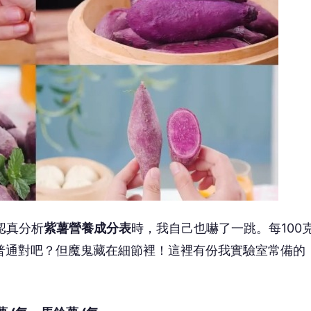
認真分析
紫薯營養成分表
時，我自己也嚇了一跳。每100
普通對吧？但魔鬼藏在細節裡！這裡有份我實驗室常備的