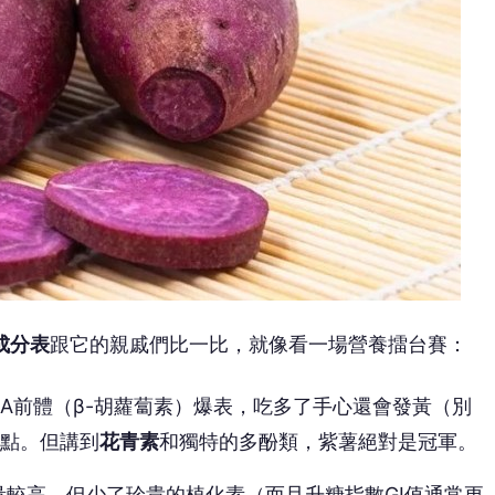
成分表
跟它的親戚們比一比，就像看一場營養擂台賽：
A前體（β-胡蘿蔔素）爆表，吃多了手心還會發黃（別
點。但講到
花青素
和獨特的多酚類，紫薯絕對是冠軍。
量較高，但少了珍貴的植化素（而且升糖指數GI值通常更