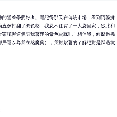
轉的營養學愛好者。還記得那天在傳統市場，看到阿婆攤
簡直像打翻了調色盤！我忍不住買了一大袋回家，從此和
大家聊聊這個讓我著迷的紫色寶藏吧！相信我，經歷過幾
鄰居還以為我在熬魔藥），我對紫薯的了解絕對是踩過坑
效