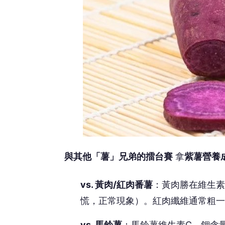
與其他「薯」兄弟的擂台賽
拿
紫薯營養
vs. 黃肉/紅肉番薯
：黃肉勝在維生素
慌，正常現象）。紅肉纖維通常粗一
vs. 馬鈴薯
：馬鈴薯維生素C、鉀含