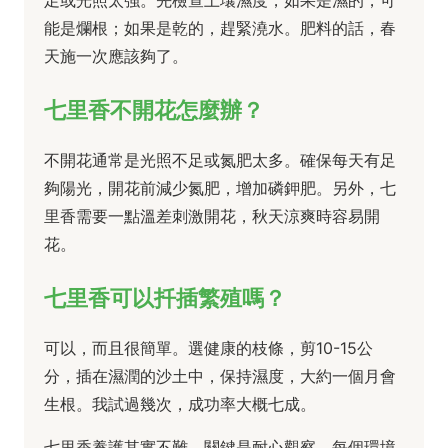
足或光照太強。先檢查土壤濕度，如果是濕的，可
能是爛根；如果是乾的，趕緊澆水。肥料的話，春
天施一次應該夠了。
七里香不開花怎麼辦？
不開花通常是光照不足或氮肥太多。確保每天有足
夠陽光，開花前減少氮肥，增加磷鉀肥。另外，七
里香需要一點溫差刺激開花，秋天涼爽時容易開
花。
七里香可以扦插繁殖嗎？
可以，而且很簡單。選健康的枝條，剪10-15公
分，插在濕潤的沙土中，保持濕度，大約一個月會
生根。我試過幾次，成功率大概七成。
七里香養護其實不難，關鍵是耐心觀察。每個環境