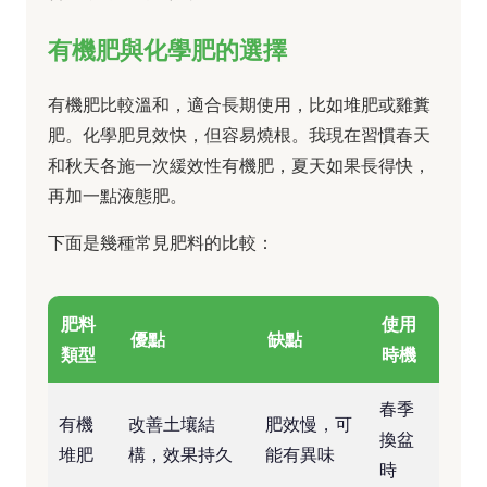
有機肥與化學肥的選擇
有機肥比較溫和，適合長期使用，比如堆肥或雞糞
肥。化學肥見效快，但容易燒根。我現在習慣春天
和秋天各施一次緩效性有機肥，夏天如果長得快，
再加一點液態肥。
下面是幾種常見肥料的比較：
肥料
使用
優點
缺點
類型
時機
春季
有機
改善土壤結
肥效慢，可
換盆
堆肥
構，效果持久
能有異味
時