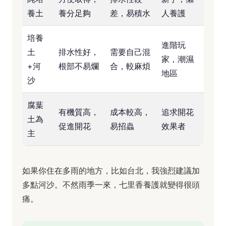
養土
養分足夠
差，易積水
人養護
培養
進階玩
土
排水性好，
需要自己混
家，潮濕
+河
根部不易爛
合，較麻煩
地區
沙
腐葉
有機質高，
成本較高，
追求開花
土為
促進開花
易招蟲
效果者
主
如果你住在多雨的地方，比如台北，我強烈建議加
多點河沙。不然雨季一來，七里香養護就變得很頭
痛。