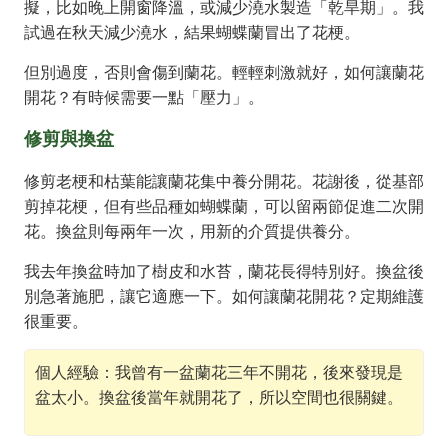
擬，比如晚上開窗降溫，或減少澆水製造「乾旱期」。我
試過在秋天減少澆水，結果蝴蝶蘭冒出了花梗。
但別過度，否則會傷到蘭花。輕輕刺激就好，如何讓蘭花
開花？有時候需要一點「壓力」。
修剪與換盆
修剪老梗和枯葉能讓蘭花集中養分開花。花謝後，從基部
剪掉花梗，但有些品種如蝴蝶蘭，可以留兩節促進二次開
花。換盆則每兩年一次，用新的介質提供養分。
我去年換盆時加了樹皮和水苔，蘭花長得特別好。換盆後
別急著施肥，讓它適應一下。如何讓蘭花開花？定期維護
很重要。
個人經驗：我曾有一盆蘭花三年不開花，後來發現是
盆太小。換盆後當年就開花了，所以空間也很關鍵。