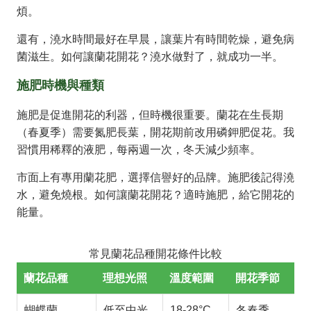
煩。
還有，澆水時間最好在早晨，讓葉片有時間乾燥，避免病
菌滋生。如何讓蘭花開花？澆水做對了，就成功一半。
施肥時機與種類
施肥是促進開花的利器，但時機很重要。蘭花在生長期
（春夏季）需要氮肥長葉，開花期前改用磷鉀肥促花。我
習慣用稀釋的液肥，每兩週一次，冬天減少頻率。
市面上有專用蘭花肥，選擇信譽好的品牌。施肥後記得澆
水，避免燒根。如何讓蘭花開花？適時施肥，給它開花的
能量。
常見蘭花品種開花條件比較
蘭花品種
理想光照
溫度範圍
開花季節
蝴蝶蘭
低至中光
18-28°C
冬春季