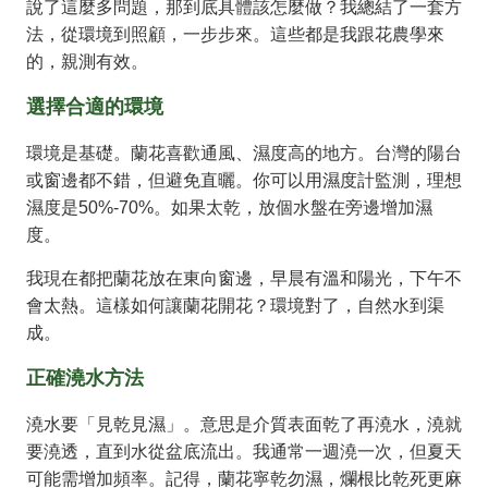
說了這麼多問題，那到底具體該怎麼做？我總結了一套方
法，從環境到照顧，一步步來。這些都是我跟花農學來
的，親測有效。
選擇合適的環境
環境是基礎。蘭花喜歡通風、濕度高的地方。台灣的陽台
或窗邊都不錯，但避免直曬。你可以用濕度計監測，理想
濕度是50%-70%。如果太乾，放個水盤在旁邊增加濕
度。
我現在都把蘭花放在東向窗邊，早晨有溫和陽光，下午不
會太熱。這樣如何讓蘭花開花？環境對了，自然水到渠
成。
正確澆水方法
澆水要「見乾見濕」。意思是介質表面乾了再澆水，澆就
要澆透，直到水從盆底流出。我通常一週澆一次，但夏天
可能需增加頻率。記得，蘭花寧乾勿濕，爛根比乾死更麻